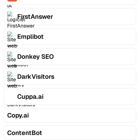
FirstAnswer
Emplibot
Donkey SEO
DarkVisitors
Cuppa.ai
Copy.ai
ContentBot