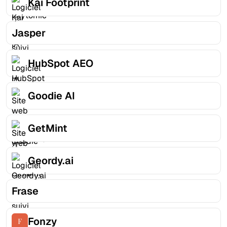
Kai Footprint
Jasper
HubSpot AEO
Goodie AI
GetMint
Geordy.ai
Frase
Fonzy