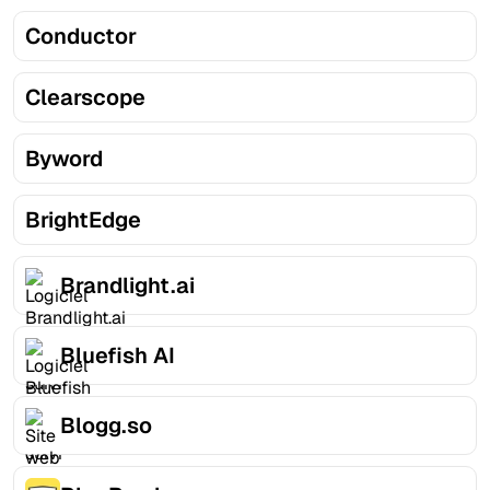
Conductor
Clearscope
Byword
BrightEdge
Brandlight.ai
Bluefish AI
Blogg.so