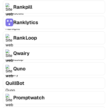
Rankpill
Ranklytics
RankLoop
Qwairy
Quno
QuillBot
Promptwatch