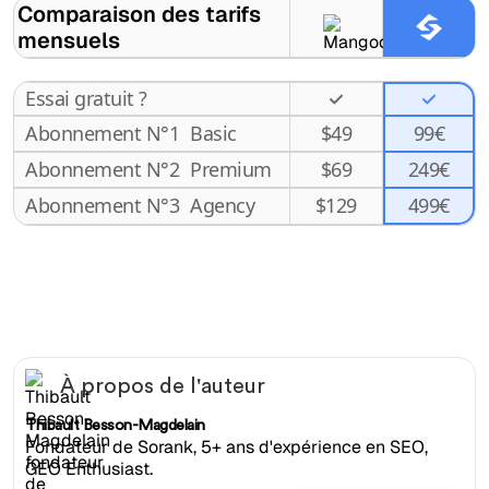
Comparaison des tarifs
mensuels
Essai gratuit ?
Abonnement N°1
Basic
$
49
99€
Abonnement N°2
Premium
$
69
249€
499€
Abonnement N°3
Agency
$
129
À propos de l'auteur
Thibault Besson-Magdelain
Fondateur de Sorank, 5+ ans d'expérience en SEO,
GEO Enthusiast.