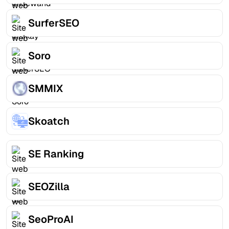
SurferSEO
Soro
SMMIX
Skoatch
SE Ranking
SEOZilla
SeoProAI