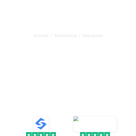
/
/
Accueil
Alternative
Mangools
Sorank est la meilleure
alternative à
Mangools
pour automatiser votre
SEO et votre GEO
Découvrez Mangools et des alternatives performantes
pour le référencement, outils d'analyse des mots clés,
suivi de positions et audits de site.
VS