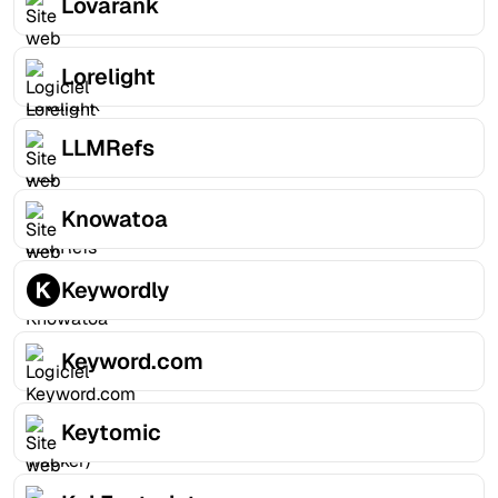
Lovarank
Lorelight
LLMRefs
Knowatoa
Keywordly
Keyword.com
Keytomic