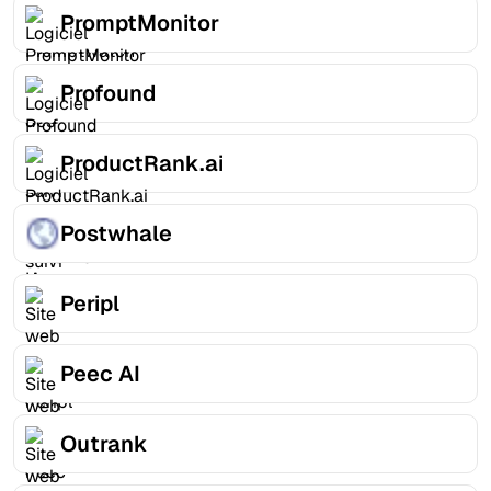
PromptMonitor
Profound
ProductRank.ai
Postwhale
Peripl
Peec AI
Outrank