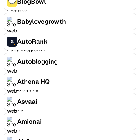
BlogBowl
Babylovegrowth
AutoRank
Autoblogging
Athena HQ
Asvaai
Amionai