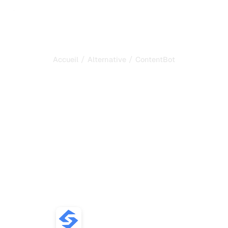
/
/
Accueil
Alternative
ContentBot
Sorank est la meilleure
alternative à
ContentBot
pour automatiser votre
SEO et votre GEO
Comparez les meilleures alternatives à ContentBot pour
la génération de contenu IA SEO et GEO, les flux
d'automatisation, le suivi IA et la croissance du trafic
organique.