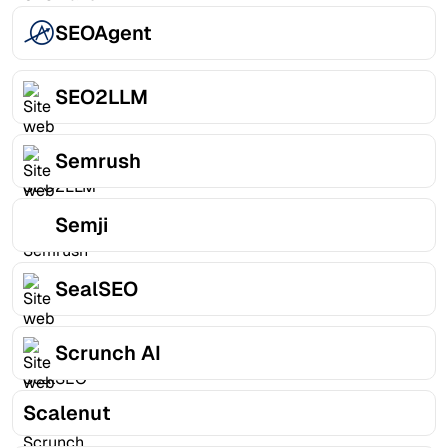
SEOAgent
SEO2LLM
Semrush
Semji
SealSEO
Scrunch AI
Scalenut