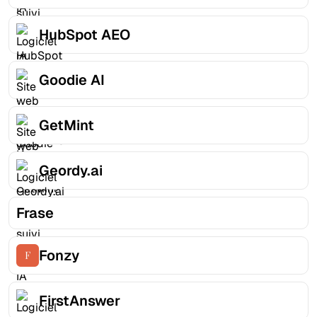
HubSpot AEO
Goodie AI
GetMint
Geordy.ai
Frase
Fonzy
FirstAnswer