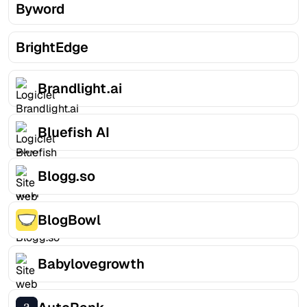
Byword
BrightEdge
Brandlight.ai
Bluefish AI
Blogg.so
BlogBowl
Babylovegrowth