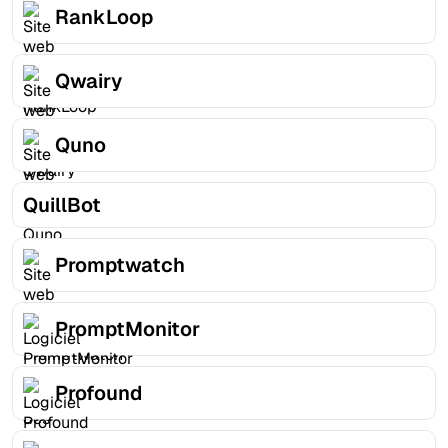
RankLoop
Qwairy
Quno
QuillBot
Promptwatch
PromptMonitor
Profound