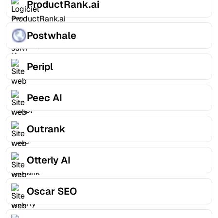
ProductRank.ai
Postwhale
Peripl
Peec AI
Outrank
Otterly AI
Oscar SEO