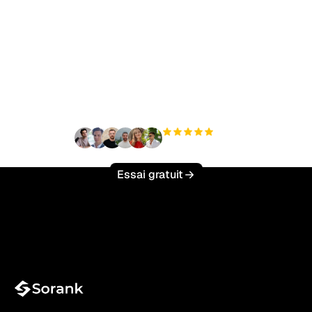
Prêt à augmenter votre
trafic organique sans
effort ?
+3 000
utilisateurs
Essai gratuit