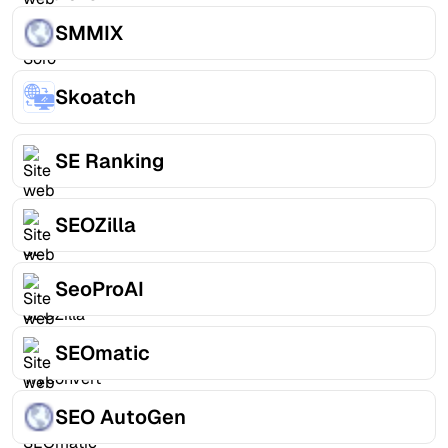
SMMIX
Skoatch
SE Ranking
SEOZilla
SeoProAI
SEOmatic
SEO AutoGen