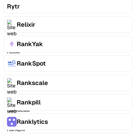
Rytr
Relixir
RankYak
RankSpot
Rankscale
Rankpill
Ranklytics