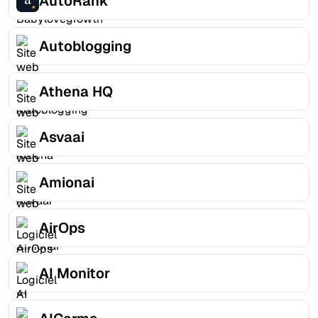
AutoRank
Autoblogging
Athena HQ
Asvaai
Amionai
AirOps
AI Monitor