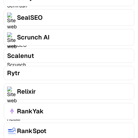
SealSEO
Scrunch AI
Scalenut
Rytr
Relixir
RankYak
RankSpot