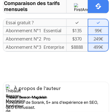
Comparaison des tarifs
mensuels
Essai gratuit ?
Abonnement N°1
Essential
$
135
99€
Abonnement N°2
Pro
$
370
249€
499€
Abonnement N°3
Enterprise
$
8888
À propos de l'auteur
Thibault Besson-Magdelain
Fondateur de Sorank, 5+ ans d'expérience en SEO,
GEO Enthusiast.