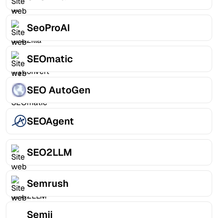
SeoProAI
SEOmatic
SEO AutoGen
SEOAgent
SEO2LLM
Semrush
Semji