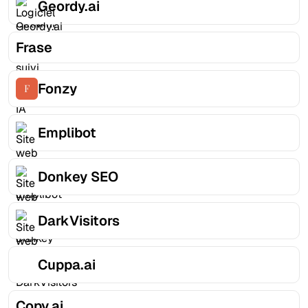
Geordy.ai
Frase
Fonzy
Emplibot
Donkey SEO
DarkVisitors
Cuppa.ai
Copy.ai