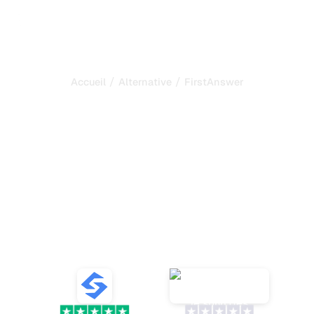
/
/
Accueil
Alternative
FirstAnswer
Sorank est la meilleure
alternative à
FirstAnswer
pour automatiser votre
SEO et votre GEO
Découvrez dix alternatives à FirstAnswer pour suivre les
mentions IA et optimiser votre référencement avec des
outils fiables et des analyses de sentiment.
VS