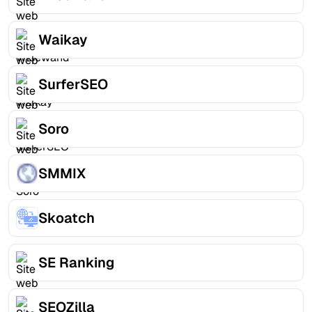
Waikay
SurferSEO
Soro
SMMIX
Skoatch
SE Ranking
SEOZilla