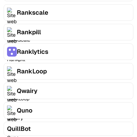
Rankscale
Rankpill
Ranklytics
RankLoop
Qwairy
Quno
QuillBot