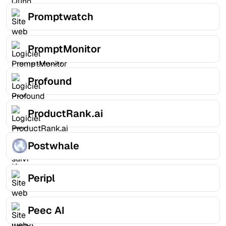
Promptwatch
PromptMonitor
Profound
ProductRank.ai
Postwhale
Peripl
Peec AI