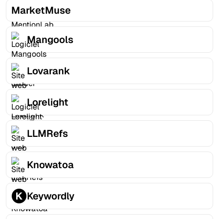
MarketMuse
Mangools
Lovarank
Lorelight
LLMRefs
Knowatoa
Keywordly