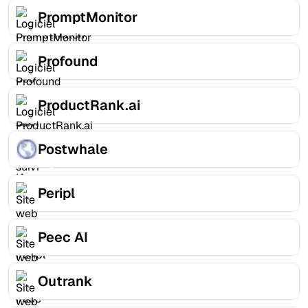
PromptMonitor
Profound
ProductRank.ai
Postwhale
Peripl
Peec AI
Outrank