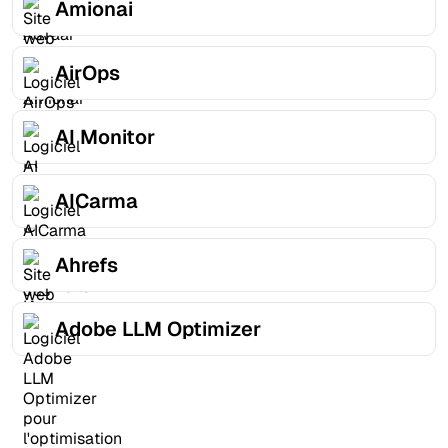
Amionai
AirOps
AI Monitor
AICarma
Ahrefs
Adobe LLM Optimizer