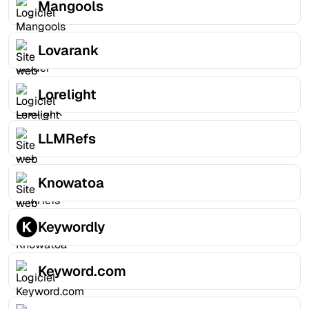
Mangools
Lovarank
Lorelight
LLMRefs
Knowatoa
Keywordly
Keyword.com