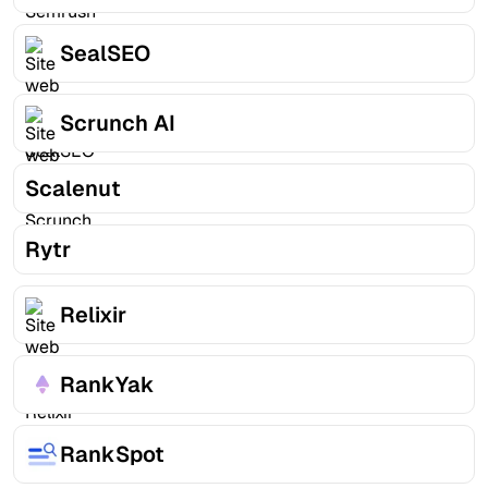
SealSEO
Scrunch AI
Scalenut
Rytr
Relixir
RankYak
RankSpot