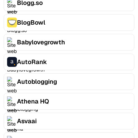
Blogg.so
BlogBowl
Babylovegrowth
AutoRank
Autoblogging
Athena HQ
Asvaai