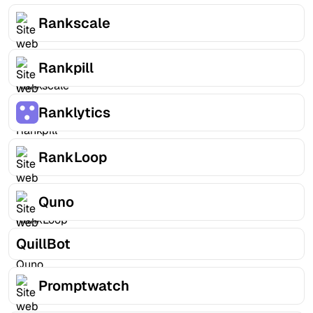
Rankscale
Rankpill
Ranklytics
RankLoop
Quno
QuillBot
Promptwatch