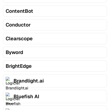
ContentBot
Conductor
Clearscope
Byword
BrightEdge
Brandlight.ai
Bluefish AI