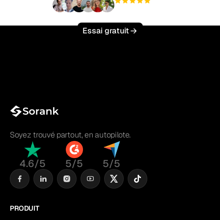
+3 000
utilisateurs
Essai gratuit
Soyez trouvé partout, en autopilote.
4.6/5
5/5
5/5
PRODUIT