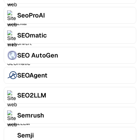
SeoProAI
SEOmatic
SEO AutoGen
SEOAgent
SEO2LLM
Semrush
Semji