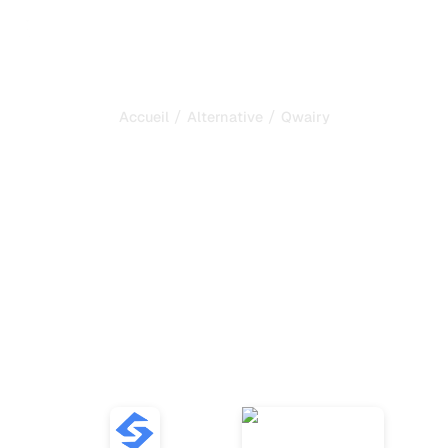
/
/
Accueil
Alternative
Qwairy
Sorank est la meilleure
alternative à
Qwairy
pour
automatiser votre SEO et
votre GEO
Découvrez 10 alternatives performantes à Qwairy pour
suivre les mentions de votre marque dans les réponses
des IA, analyser le sentiment et optimiser votre
référencement