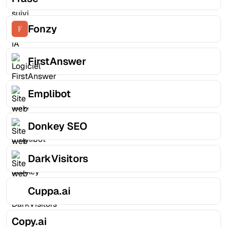
Fonzy
FirstAnswer
Emplibot
Donkey SEO
DarkVisitors
Cuppa.ai
Copy.ai