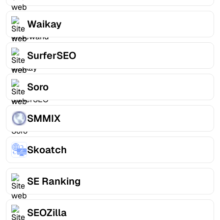
Waikay
SurferSEO
Soro
SMMIX
Skoatch
SE Ranking
SEOZilla