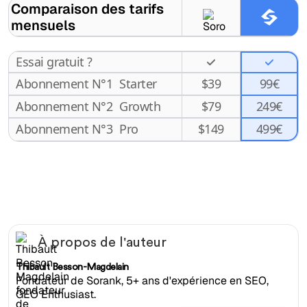
Comparaison des tarifs
mensuels
Essai gratuit ?
Abonnement N°1
Starter
$
39
99€
Abonnement N°2
Growth
$
79
249€
499€
Abonnement N°3
Pro
$
149
À propos de l'auteur
Thibault Besson-Magdelain
Fondateur de Sorank, 5+ ans d'expérience en SEO,
GEO Enthusiast.