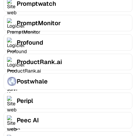
Promptwatch
PromptMonitor
Profound
ProductRank.ai
Postwhale
Peripl
Peec AI