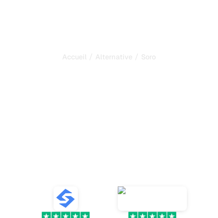
/
/
Accueil
Alternative
Soro
Sorank est la meilleure
alternative à
Soro
pour
automatiser votre SEO et
votre GEO
Découvrez dix alternatives performantes à Soro pour la
rédaction SEO automatisée, la publication automatique
et la croissance organique.
VS