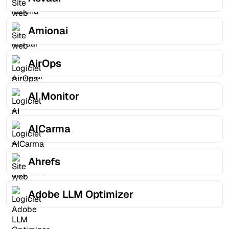
Amionai
AirOps
AI Monitor
AICarma
Ahrefs
Adobe LLM Optimizer