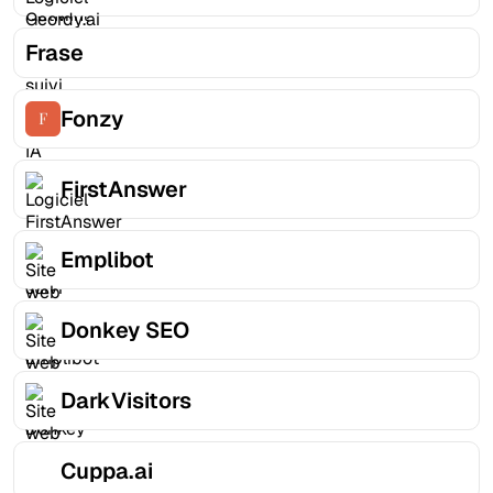
Frase
Fonzy
FirstAnswer
Emplibot
Donkey SEO
DarkVisitors
Cuppa.ai