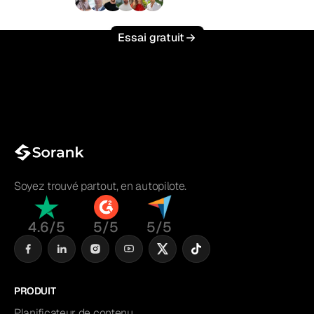
+3 000
utilisateurs
Essai gratuit
Soyez trouvé partout, en autopilote.
4.6/5
5/5
5/5
PRODUIT
Planificateur de contenu