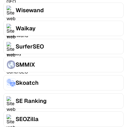
Wisewand
Waikay
SurferSEO
SMMIX
Skoatch
SE Ranking
SEOZilla