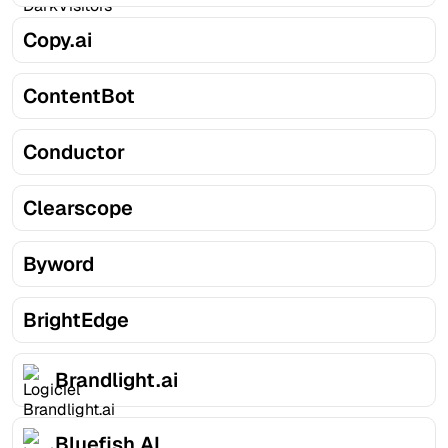
Copy.ai
ContentBot
Conductor
Clearscope
Byword
BrightEdge
Brandlight.ai
Bluefish AI