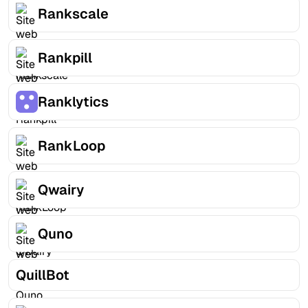
Rankscale
Rankpill
Ranklytics
RankLoop
Qwairy
Quno
QuillBot