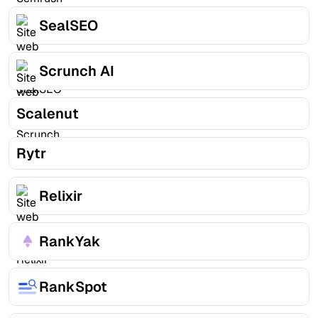
SealSEO
Scrunch AI
Scalenut
Rytr
Relixir
RankYak
RankSpot