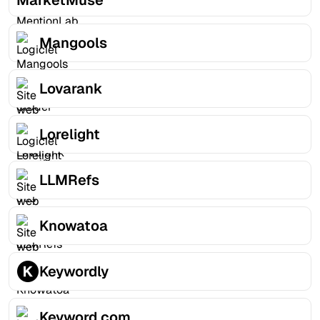
Mangools
Lovarank
Lorelight
LLMRefs
Knowatoa
Keywordly
Keyword.com