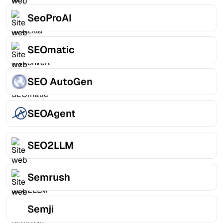
SeoProAI
SEOmatic
SEO AutoGen
SEOAgent
SEO2LLM
Semrush
Semji