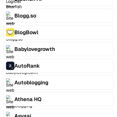
Blogg.so
BlogBowl
Babylovegrowth
AutoRank
Autoblogging
Athena HQ
Asvaai