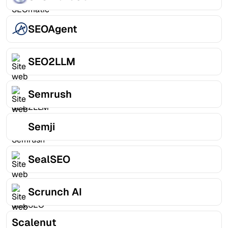
SEOAgent
SEO2LLM
Semrush
Semji
SealSEO
Scrunch AI
Scalenut