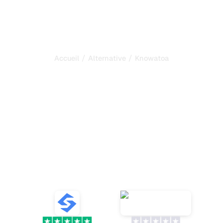
/
/
Accueil
Alternative
Knowatoa
Sorank est la meilleure
alternative à
Knowatoa
pour automatiser votre
SEO et votre GEO
Découvrez dix alternatives à Knowatoa pour suivre les
mentions IA et optimiser votre référencement grâce à
des outils fiables et des analyses de sentiment
VS