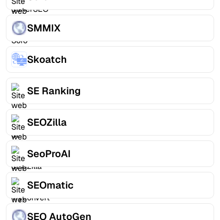
SMMIX
Skoatch
SE Ranking
SEOZilla
SeoProAI
SEOmatic
SEO AutoGen