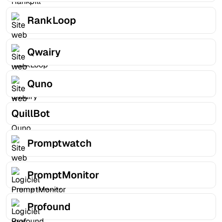
RankLoop
Qwairy
Quno
QuillBot
Promptwatch
PromptMonitor
Profound