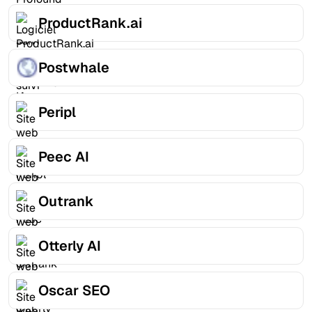
ProductRank.ai
Postwhale
Peripl
Peec AI
Outrank
Otterly AI
Oscar SEO