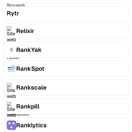
Rytr
Relixir
RankYak
RankSpot
Rankscale
Rankpill
Ranklytics