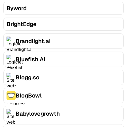
Byword
BrightEdge
Brandlight.ai
Bluefish AI
Blogg.so
BlogBowl
Babylovegrowth