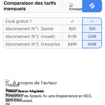
Comparaison des tarifs
mensuels
Essai gratuit ?
Abonnement N°1
Starter
$
59
99€
Abonnement N°2
Growth
$
199
249€
499€
Abonnement N°3
Enterprise
$
499
À propos de l'auteur
Thibault Besson-Magdelain
Fondateur de Sorank, 5+ ans d'expérience en SEO,
GEO Enthusiast.