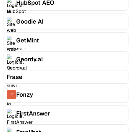
HubSpot AEO
Goodie AI
GetMint
Geordy.ai
Frase
Fonzy
FirstAnswer