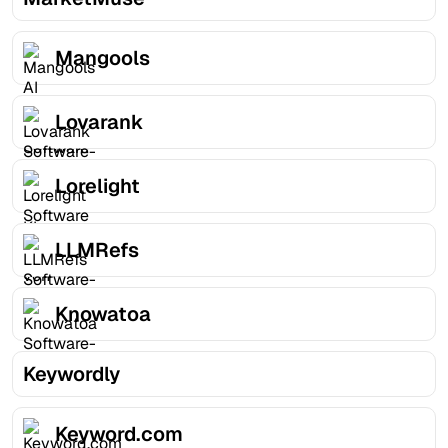
Mangools
Lovarank
Lorelight
LLMRefs
Knowatoa
Keywordly
Keyword.com