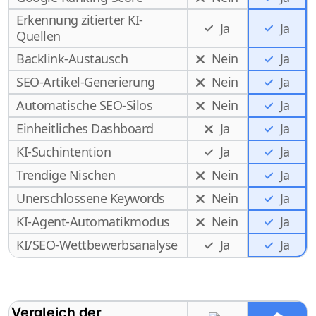
Erkennung zitierter KI-
Ja
Ja
Quellen
Backlink-Austausch
Nein
Ja
SEO-Artikel-Generierung
Nein
Ja
Automatische SEO-Silos
Nein
Ja
Einheitliches Dashboard
Ja
Ja
KI-Suchintention
Ja
Ja
Trendige Nischen
Nein
Ja
Unerschlossene Keywords
Nein
Ja
KI-Agent-Automatikmodus
Nein
Ja
Ja
KI/SEO-Wettbewerbsanalyse
Ja
Vergleich der