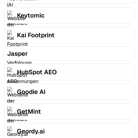
Keytomic
Kai Footprint
Jasper
HubSpot AEO
Goodie AI
GetMint
Geordy.ai