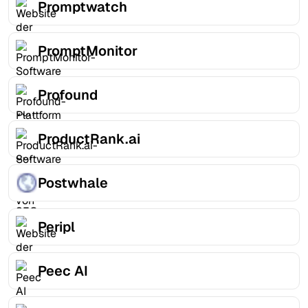
Promptwatch
PromptMonitor
Profound
ProductRank.ai
Postwhale
Peripl
Peec AI