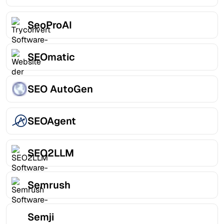
SeoProAI
SEOmatic
SEO AutoGen
SEOAgent
SEO2LLM
Semrush
Semji