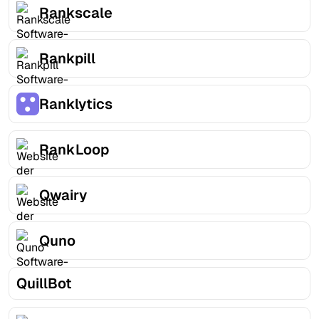
Rankscale
Rankpill
Ranklytics
RankLoop
Qwairy
Quno
QuillBot