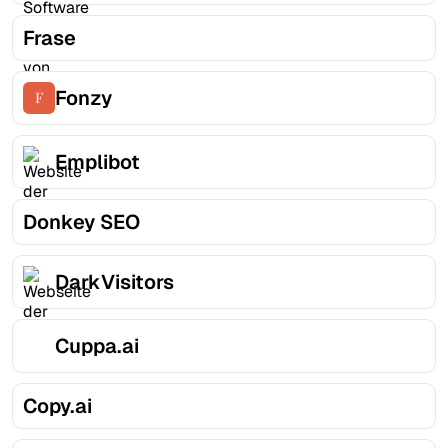
Frase
Fonzy
Emplibot
Donkey SEO
DarkVisitors
Cuppa.ai
Copy.ai