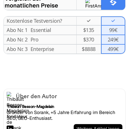
monatlichen Preise
Kostenlose Testversion?
Abo Nr. 1
Essential
$
135
99€
Abo Nr. 2
Pro
$
370
249€
499€
Abo Nr. 3
Enterprise
$
8888
Über den Autor
Thibault Besson-Magdelain
Gründer von Sorank, +5 Jahre Erfahrung im Bereich
SEO, GEO-Enthusiast.
Weitere Artikel lesen