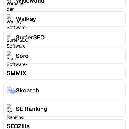
Wisewand
Waikay
SurferSEO
Soro
SMMIX
Skoatch
SE Ranking
SEOZilla