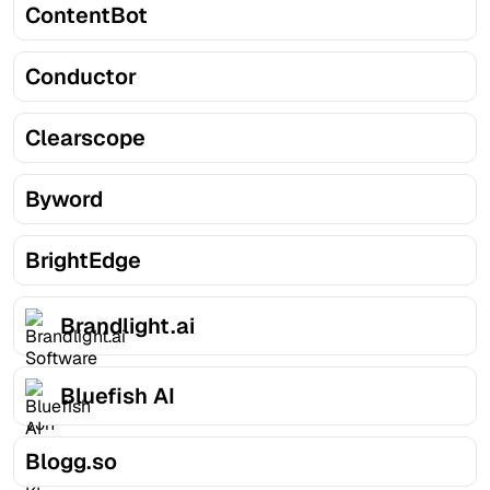
ContentBot
Conductor
Clearscope
Byword
BrightEdge
Brandlight.ai
Bluefish AI
Blogg.so