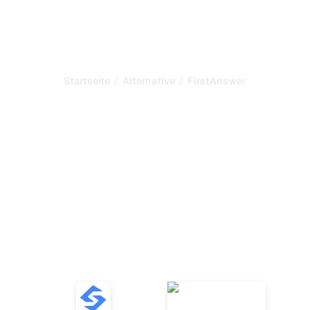
/
/
Startseite
Alternative
FirstAnswer
Sorank ist die beste
Alternative zu
FirstAnswer
zur Automatisierung Ihres
SEO und GEO
Entdecken Sie zehn Alternativen zu FirstAnswer, um KI-
Erwähnungen zu verfolgen und Ihre SEO mit
zuverlässigen Tools und Sentiment-Analysen zu
optimieren.