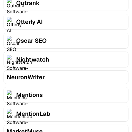
Outrank
Otterly AI
Oscar SEO
Nightwatch
NeuronWriter
Mentions
MentionLab
MarketMuse