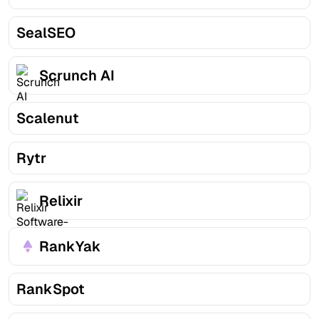
SealSEO
Scrunch AI
Scalenut
Rytr
Relixir
RankYak
RankSpot