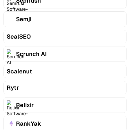
Semrush
Semji
SealSEO
Scrunch AI
Scalenut
Rytr
Relixir
RankYak