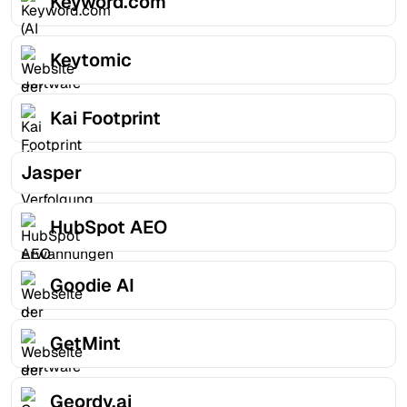
Keyword.com
Keytomic
Kai Footprint
Jasper
HubSpot AEO
Goodie AI
GetMint
Geordy.ai