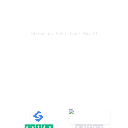
/
/
Startseite
Alternative
Peec AI
Sorank ist die beste
Alternative zu
Peec AI
zur
Automatisierung Ihres
SEO und GEO
Entdecken Sie Alternativen zu Peec AI, um
Markenerwähnungen auf KI in Echtzeit zu verfolgen, die
Sichtbarkeit zu analysieren und Ihre SEO zu optimieren.
VS