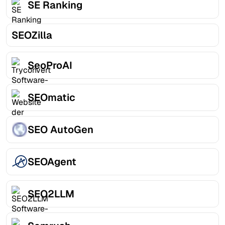
SE Ranking
SEOZilla
SeoProAI
SEOmatic
SEO AutoGen
SEOAgent
SEO2LLM