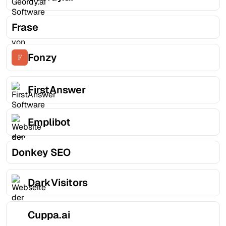
Frase
Fonzy
FirstAnswer
Emplibot
Donkey SEO
DarkVisitors
Cuppa.ai