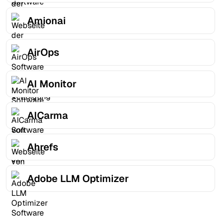
Amionai
AirOps
AI Monitor
AICarma
Ahrefs
Adobe LLM Optimizer