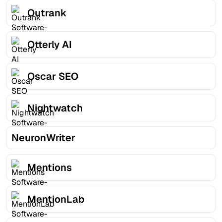
Outrank
Otterly AI
Oscar SEO
Nightwatch
NeuronWriter
Mentions
MentionLab