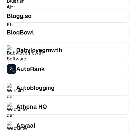
Blogg.so
BlogBowl
Babylovegrowth
AutoRank
Autoblogging
Athena HQ
Asvaai