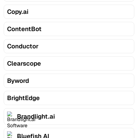
Copy.ai
ContentBot
Conductor
Clearscope
Byword
BrightEdge
Brandlight.ai
Bluefish AI