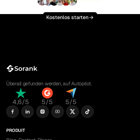
+3'000
Nutzer
Kostenlos starten
Überall gefunden werden, auf Autopilot.
4,6/5
5/5
5/5
PRODUIT