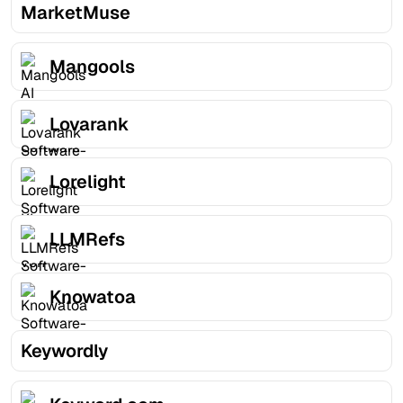
MarketMuse
Mangools
Lovarank
Lorelight
LLMRefs
Knowatoa
Keywordly