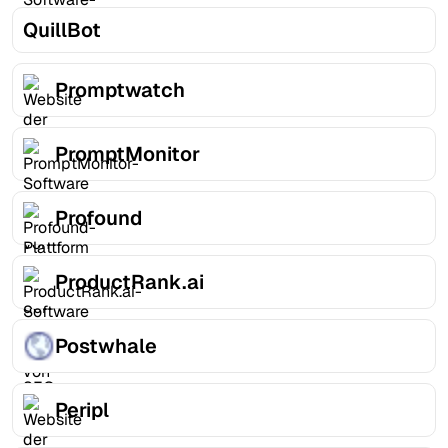
QuillBot
Promptwatch
PromptMonitor
Profound
ProductRank.ai
Postwhale
Peripl