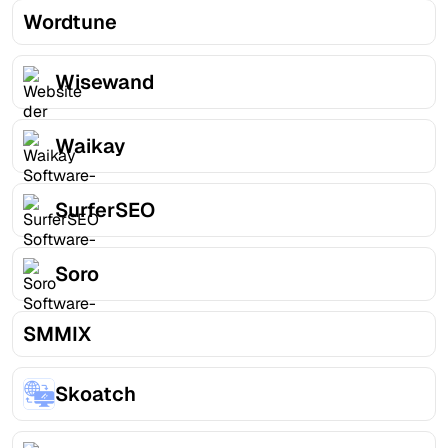
Wordtune
Wisewand
Waikay
SurferSEO
Soro
SMMIX
Skoatch