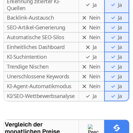
Erkennung zitierter KI-
Ja
Ja
Quellen
Backlink-Austausch
Nein
Ja
SEO-Artikel-Generierung
Nein
Ja
Automatische SEO-Silos
Nein
Ja
Einheitliches Dashboard
Ja
Ja
KI-Suchintention
Ja
Ja
Trendige Nischen
Nein
Ja
Unerschlossene Keywords
Nein
Ja
KI-Agent-Automatikmodus
Nein
Ja
Ja
KI/SEO-Wettbewerbsanalyse
Ja
Vergleich der
monatlichen Preise