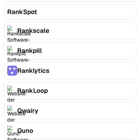
RankSpot
Rankscale
Rankpill
Ranklytics
RankLoop
Qwairy
Quno