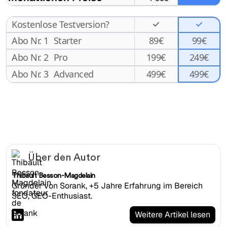
Kostenlose Testversion?
Abo Nr. 1
Starter
89
€
99€
Abo Nr. 2
Pro
199
€
249€
499€
Abo Nr. 3
Advanced
499
€
Über den Autor
Thibault Besson-Magdelain
Gründer von Sorank, +5 Jahre Erfahrung im Bereich
SEO, GEO-Enthusiast.
Weitere Artikel lesen