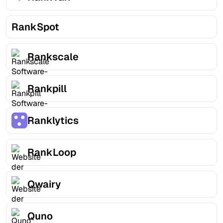
RankSpot
Rankscale
Rankpill
Ranklytics
RankLoop
Qwairy
Quno