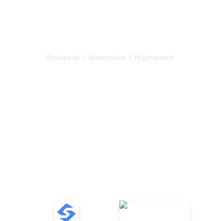
/
/
Startseite
Alternative
Nightwatch
Sorank ist die beste
Alternative zu
Nightwatch
zur Automatisierung Ihres
SEO und GEO
Entdecken Sie zehn KI-Tools zu Nightwatch für die
Verfolgung von Erwähnungen, Echtzeit-Überwachung,
Sentiment-Analyse und Berichte zur Optimierung Ihrer
Digitalstrategie.