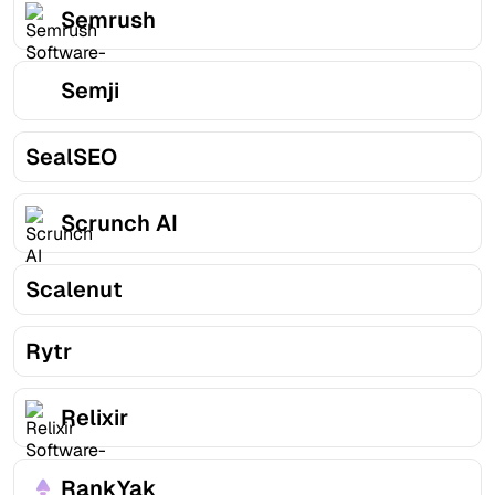
Semrush
Semji
SealSEO
Scrunch AI
Scalenut
Rytr
Relixir
RankYak