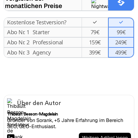
monatlichen Preise
Kostenlose Testversion?
Abo Nr. 1
Starter
79
€
99€
Abo Nr. 2
Professional
159
€
249€
499€
Abo Nr. 3
Agency
399
€
Über den Autor
Thibault Besson-Magdelain
Gründer von Sorank, +5 Jahre Erfahrung im Bereich
SEO, GEO-Enthusiast.
Weitere Artikel lesen