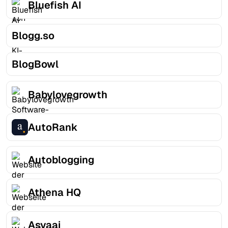
Bluefish AI
Blogg.so
BlogBowl
Babylovegrowth
AutoRank
Autoblogging
Athena HQ
Asvaai