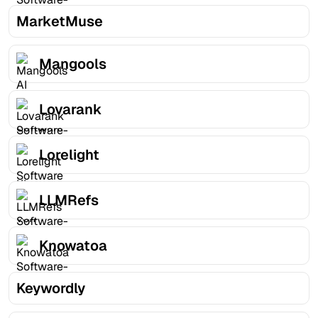
MarketMuse
Mangools
Lovarank
Lorelight
LLMRefs
Knowatoa
Keywordly