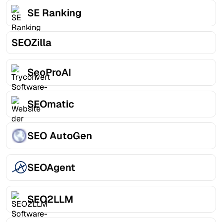
SE Ranking
SEOZilla
SeoProAI
SEOmatic
SEO AutoGen
SEOAgent
SEO2LLM