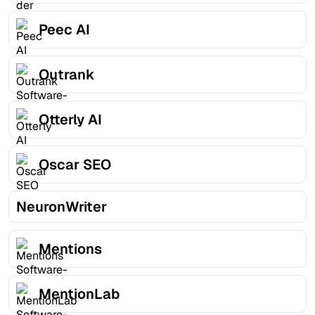
Peec AI
Outrank
Otterly AI
Oscar SEO
NeuronWriter
Mentions
MentionLab