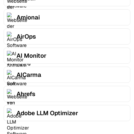
Amionai
AirOps
AI Monitor
AICarma
Ahrefs
Adobe LLM Optimizer