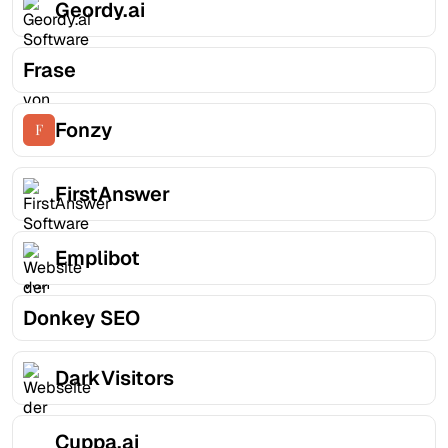
Geordy.ai
Frase
Fonzy
FirstAnswer
Emplibot
Donkey SEO
DarkVisitors
Cuppa.ai