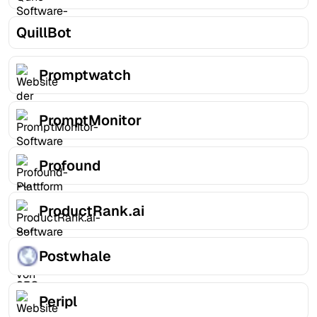
QuillBot
Promptwatch
PromptMonitor
Profound
ProductRank.ai
Postwhale
Peripl