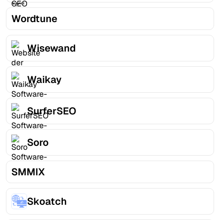
Wordtune
Wisewand
Waikay
SurferSEO
Soro
SMMIX
Skoatch