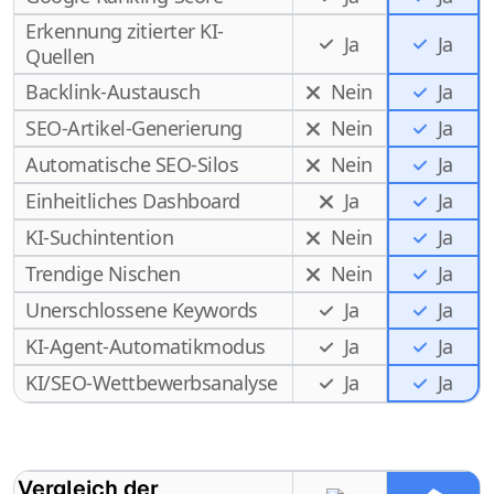
Erkennung zitierter KI-
Ja
Ja
Quellen
Backlink-Austausch
Nein
Ja
SEO-Artikel-Generierung
Nein
Ja
Automatische SEO-Silos
Nein
Ja
Einheitliches Dashboard
Ja
Ja
KI-Suchintention
Nein
Ja
Trendige Nischen
Nein
Ja
Unerschlossene Keywords
Ja
Ja
KI-Agent-Automatikmodus
Ja
Ja
Ja
KI/SEO-Wettbewerbsanalyse
Ja
Vergleich der