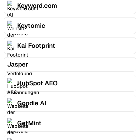
Keyword.com
Keytomic
Kai Footprint
Jasper
HubSpot AEO
Goodie AI
GetMint