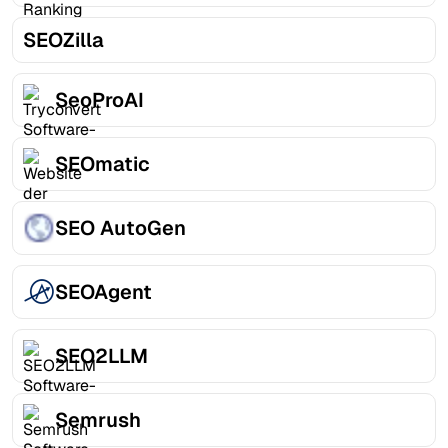
SEOZilla
SeoProAI
SEOmatic
SEO AutoGen
SEOAgent
SEO2LLM
Semrush