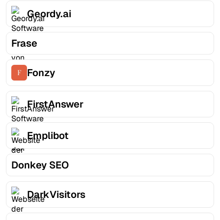
Geordy.ai
Frase
Fonzy
FirstAnswer
Emplibot
Donkey SEO
DarkVisitors