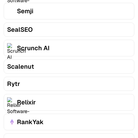
Semji
SealSEO
Scrunch AI
Scalenut
Rytr
Relixir
RankYak