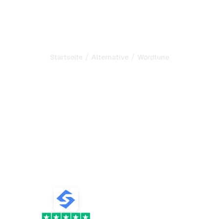
/
/
Startseite
Alternative
Wordtune
Sorank ist die beste
Alternative zu
Wordtune
zur Automatisierung Ihres
SEO und GEO
Vergleichen Sie die besten Alternativen zu Wordtune für
Content-Erstellung und SEO, KI-Content-Generierung,
KI-Tracking und das Wachstum des organischen Traffics.
VS