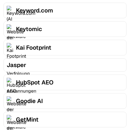
Keyword.com
Keytomic
Kai Footprint
Jasper
HubSpot AEO
Goodie AI
GetMint