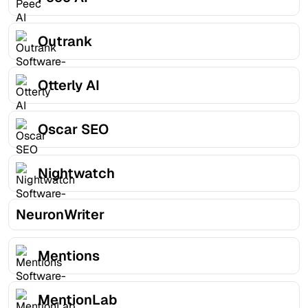
Outrank
Otterly AI
Oscar SEO
Nightwatch
NeuronWriter
Mentions
MentionLab