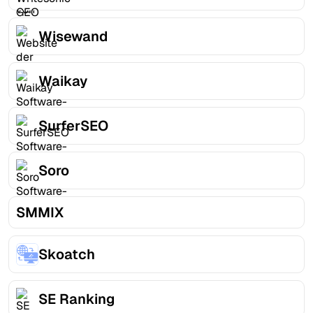
Wisewand
Waikay
SurferSEO
Soro
SMMIX
Skoatch
SE Ranking