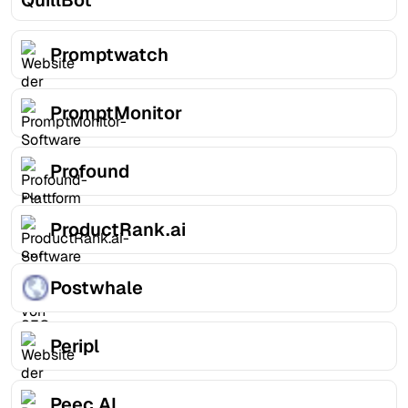
QuillBot
Promptwatch
PromptMonitor
Profound
ProductRank.ai
Postwhale
Peripl
Peec AI