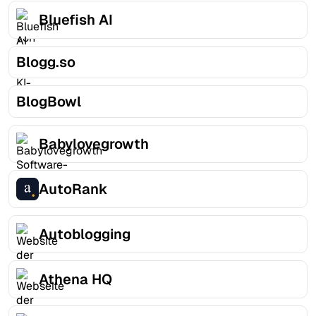
Bluefish AI
Blogg.so
BlogBowl
Babylovegrowth
AutoRank
Autoblogging
Athena HQ