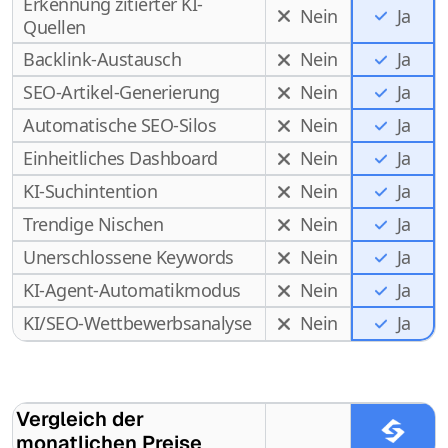
Erkennung zitierter KI-
Nein
Ja
Quellen
Backlink-Austausch
Nein
Ja
SEO-Artikel-Generierung
Nein
Ja
Automatische SEO-Silos
Nein
Ja
Einheitliches Dashboard
Nein
Ja
KI-Suchintention
Nein
Ja
Trendige Nischen
Nein
Ja
Unerschlossene Keywords
Nein
Ja
KI-Agent-Automatikmodus
Nein
Ja
Ja
KI/SEO-Wettbewerbsanalyse
Nein
Vergleich der
monatlichen Preise