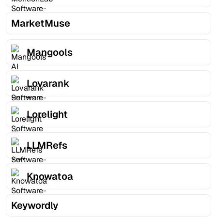
MarketMuse
Mangools
Lovarank
Lorelight
LLMRefs
Knowatoa
Keywordly