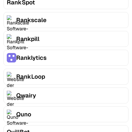
RankSpot
Rankscale
Rankpill
Ranklytics
RankLoop
Qwairy
Quno