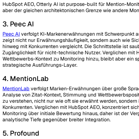
HubSpot AEO, Otterly AI ist purpose-built für Mention-Monito
aber der gleichen architektonischen Grenze wie andere Moni
3. Peec AI
Peec AI
verfolgt KI-Markenerwähnungen mit Schwerpunkt a
zeigt nicht nur Erwähnungshäufigkeit, sondern auch wie Sic
hinweg mit Konkurrenten vergleicht. Die Schnittstelle ist sa
Zugänglichkeit für nicht-technische Nutzer. Verglichen mit
Wettbewerbs-Kontext zu Monitoring hinzu, bleibt aber ein sp
strategische Ausführungs-Layer.
4. MentionLab
MentionLab
verfolgt Marken-Erwähnungen über große Sprach
Analyse von Zitat-Kontext, Stimmung und Wettbewerbspositi
zu verstehen, nicht nur wie oft sie erwähnt werden, sondern 
Konkurrenten. Verglichen mit HubSpot AEO, konzentriert sic
Monitoring über initiale Bewertung hinaus, daher ist der Ve
analytische Tiefe gegenüber breiter Integration.
5. Profound