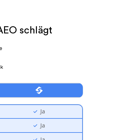
AEO schlägt
e
nk
Ja
Ja
Ja