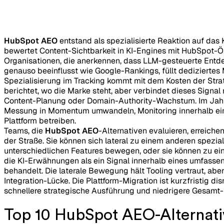
HubSpot AEO
entstand als spezialisierte Reaktion auf da
bewertet Content-Sichtbarkeit in KI-Engines mit HubSpot-Ö
Organisationen, die anerkennen, dass LLM-gesteuerte Entd
genauso beeinflusst wie Google-Rankings, füllt dediziertes 
Spezialisierung im Tracking kommt mit dem Kosten der Strat
berichtet, wo die Marke steht, aber verbindet dieses Signa
Content-Planung oder Domain-Authority-Wachstum. Im Jah
Messung in Momentum umwandeln, Monitoring innerhalb eine
Plattform betreiben.
Teams, die
HubSpot AEO
-Alternativen evaluieren, erreich
der Straße. Sie können sich lateral zu einem anderen spezial
unterschiedlichen Features bewegen, oder sie können zu eine
die KI-Erwähnungen als ein Signal innerhalb eines umfas
behandelt. Die laterale Bewegung hält Tooling vertraut, abe
Integration-Lücke. Die Plattform-Migration ist kurzfristig dis
schnellere strategische Ausführung und niedrigere Gesamt
Top 10 HubSpot AEO-Alternati