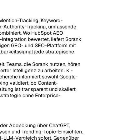
-Mention-Tracking, Keyword-
n-Authority-Tracking, umfassende
kombiniert. Wo HubSpot AEO
ntegration bewertet, liefert Sorank
ndigen GEO- und SEO-Plattform mit
tbarkeitssignal jede strategische
Zeit. Teams, die Sorank nutzen, hören
rter Intelligenz zu arbeiten: KI-
cherche informiert sowohl Google-
ing validiert, ob Content-
ung ist transparent und skaliert
sstrategie ohne Enterprise-
ender Abdeckung über ChatGPT,
alysen und Trending-Topic-Einsichten.
ulti-LLM-Vergleich sofort. Gegenüber