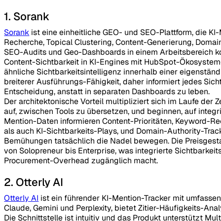
1. Sorank
Sorank
ist eine einheitliche GEO- und SEO-Plattform, die KI
Recherche, Topical Clustering, Content-Generierung, Domai
SEO-Audits und Geo-Dashboards in einem Arbeitsbereich 
Content-Sichtbarkeit in KI-Engines mit HubSpot-Ökosystem-I
ähnliche Sichtbarkeitsintelligenz innerhalb einer eigenstä
breiterer Ausführungs-Fähigkeit, daher informiert jedes Sich
Entscheidung, anstatt in separaten Dashboards zu leben.
Der architektonische Vorteil multipliziert sich im Laufe der 
auf, zwischen Tools zu übersetzen, und beginnen, auf integrie
Mention-Daten informieren Content-Prioritäten, Keyword-Re
als auch KI-Sichtbarkeits-Plays, und Domain-Authority-Track
Bemühungen tatsächlich die Nadel bewegen. Die Preisgestalt
von Solopreneur bis Enterprise, was integrierte Sichtbarkeit
Procurement-Overhead zugänglich macht.
2. Otterly AI
Otterly AI
ist ein führender KI-Mention-Tracker mit umfass
Claude, Gemini und Perplexity, bietet Zitier-Häufigkeits-An
Die Schnittstelle ist intuitiv und das Produkt unterstützt M