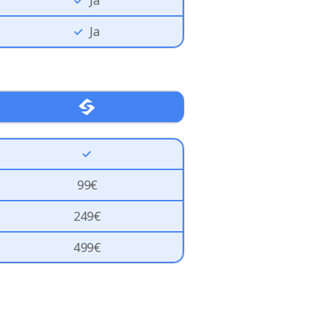
Ja
Ja
99€
249€
499€