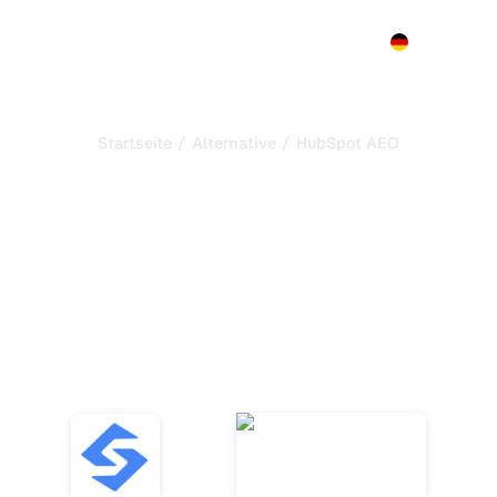
Produkt
Preise
Demo
Mehr
/
/
Startseite
Alternative
HubSpot AEO
k ist die beste Alternat
t AEO
zur Automatisieru
SEO und GEO
Erkunden Sie zehn Alternativen zu HubSpot AEO Grader
um KI-Erwähnungen zu verfolgen und Ihre SEO mit
zuverlässigen Tools und Sentiment-Analysen zu steigern
VS