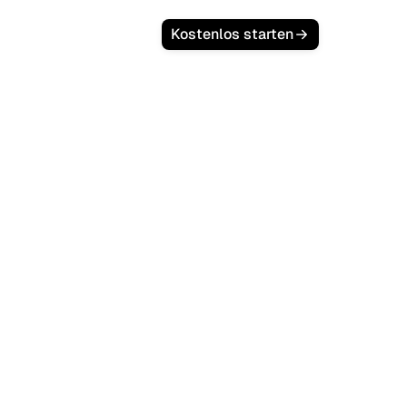
Kostenlos starten
ive zu
ng Ihres
,
.