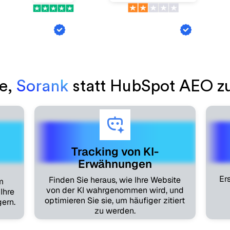
k-Austausch
KI-Erwähnungs-Tracking
Artikel
e,
Sorank
statt HubSpot AEO z
Tracking von KI-
Erwähnungen
Er
Finden Sie heraus, wie Ihre Website
m
von der KI wahrgenommen wird, und
Ihre
optimieren Sie sie, um häufiger zitiert
gern.
zu werden.