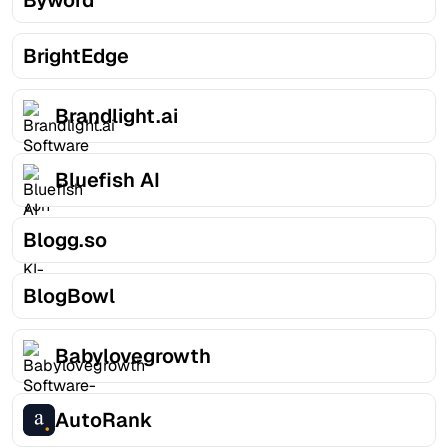
Byword
BrightEdge
Brandlight.ai
Bluefish AI
Blogg.so
BlogBowl
Babylovegrowth
AutoRank