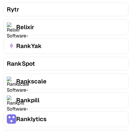
Rytr
Relixir
RankYak
RankSpot
Rankscale
Rankpill
Ranklytics