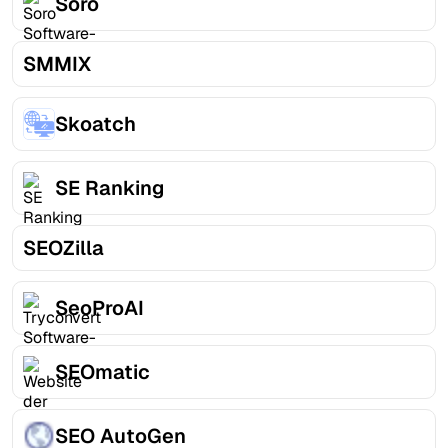
Soro
SMMIX
Skoatch
SE Ranking
SEOZilla
SeoProAI
SEOmatic
SEO AutoGen