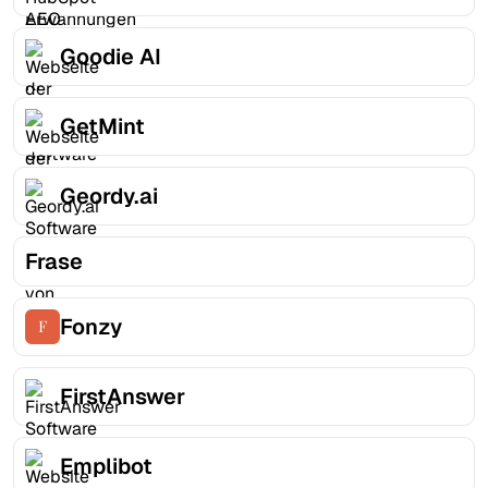
Goodie AI
GetMint
Geordy.ai
Frase
Fonzy
FirstAnswer
Emplibot