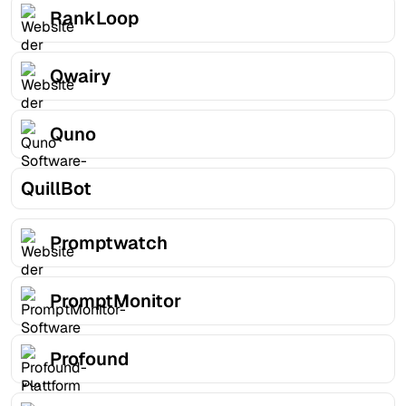
RankLoop
Qwairy
Quno
QuillBot
Promptwatch
PromptMonitor
Profound