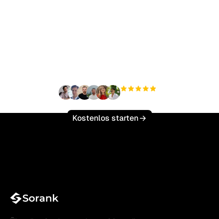
Bereit, Ihren organischen
Traffic mühelos zu
skalieren?
+3'000
Nutzer
Kostenlos starten