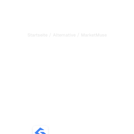
/
/
Startseite
Alternative
MarketMuse
Sorank ist die beste
Alternative zu
MarketMuse
zur
Automatisierung Ihres
SEO und GEO
Vergleichen Sie die besten Alternativen zu MarketMuse
für die SEO- und GEO-Content-Planung, das KI-Tracking
und das Wachstum Ihres organischen Traffics.