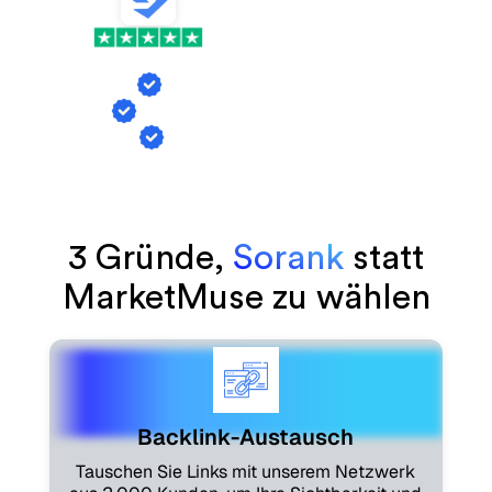
VS
Backlink-Austausch
KI-Erwähnungs-Tracking
Artikelgenerierung
3 Gründe,
Sorank
statt
MarketMuse zu wählen
Backlink-Austausch
Tauschen Sie Links mit unserem Netzwerk