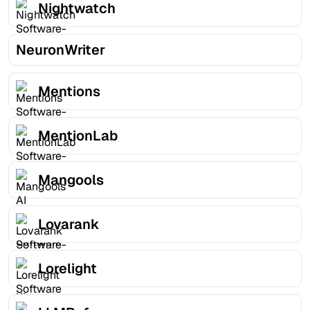
Nightwatch
NeuronWriter
Mentions
MentionLab
Mangools
Lovarank
Lorelight