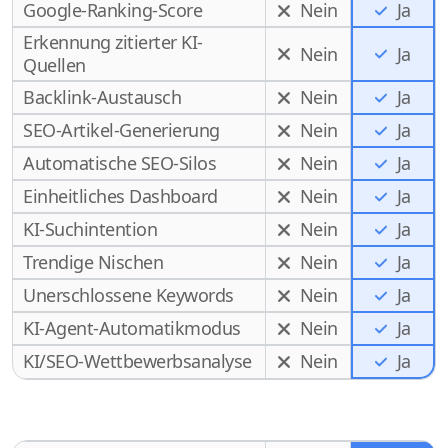
Google-Ranking-Score
Nein
Ja
Erkennung zitierter KI-
Nein
Ja
Quellen
Backlink-Austausch
Nein
Ja
SEO-Artikel-Generierung
Nein
Ja
Automatische SEO-Silos
Nein
Ja
Einheitliches Dashboard
Nein
Ja
KI-Suchintention
Nein
Ja
Trendige Nischen
Nein
Ja
Unerschlossene Keywords
Nein
Ja
KI-Agent-Automatikmodus
Nein
Ja
Ja
KI/SEO-Wettbewerbsanalyse
Nein