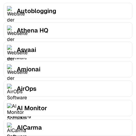
Autoblogging
Athena HQ
Asvaai
Amionai
AirOps
AI Monitor
AICarma