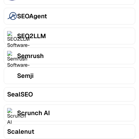
SEOAgent
SEO2LLM
Semrush
Semji
SealSEO
Scrunch AI
Scalenut