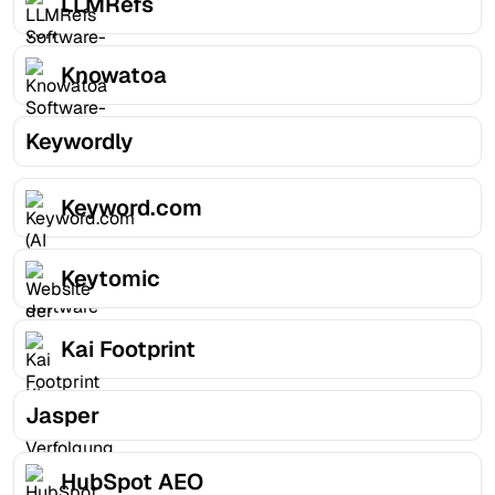
LLMRefs
Knowatoa
Keywordly
Keyword.com
Keytomic
Kai Footprint
Jasper
HubSpot AEO