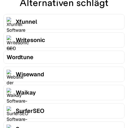
Alternativen schlägt
Xfunnel
Writesonic
Wordtune
Wisewand
Waikay
SurferSEO