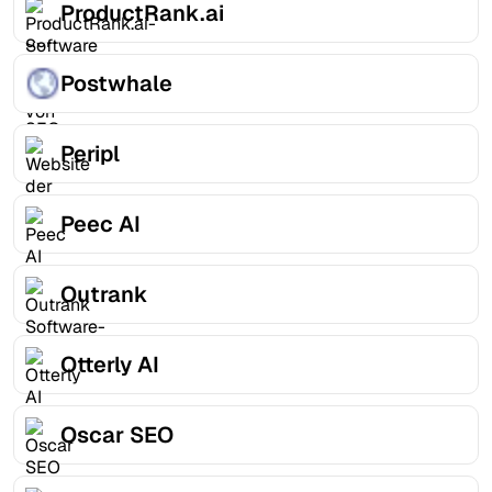
ProductRank.ai
Postwhale
Peripl
Peec AI
Outrank
Otterly AI
Oscar SEO