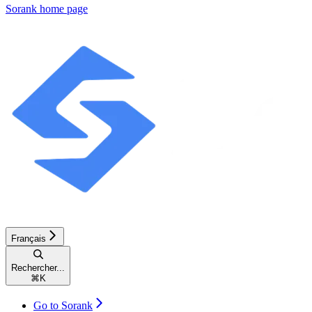
Sorank
home page
Français
Rechercher...
⌘
K
Go to Sorank