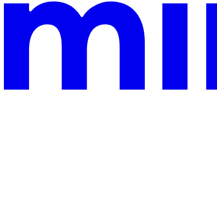
This documentation is built and hosted on Mintlify, a developer
documentation platform
Sur cette page
Pourquoi Concrete CMS nécessite un blog hébergé
La solution simple : hébergez votre blog sur Sorank
Liez-le depuis votre site Concrete CMS
Questions fréquentes