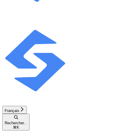
Français
Rechercher...
⌘
K