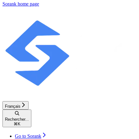
Sorank
home page
Français
Rechercher...
⌘
K
Go to Sorank