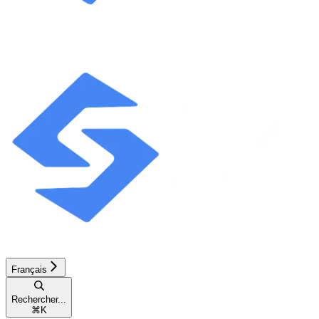
Français
Rechercher...
⌘
K