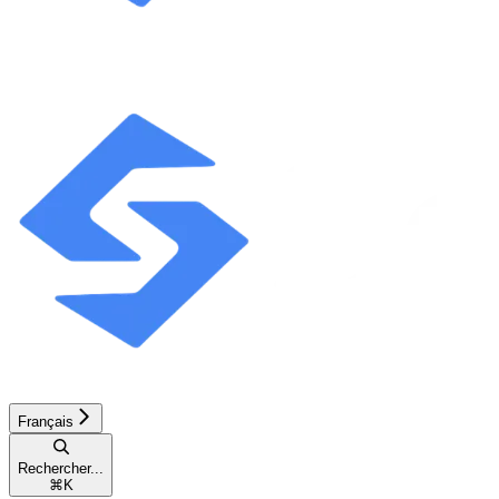
Français
Rechercher...
⌘
K