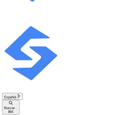
Español
Buscar...
⌘
K