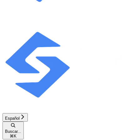
Español
Buscar...
⌘
K