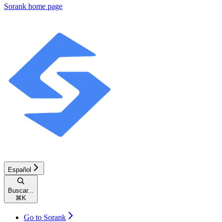
Sorank
home page
Español
Buscar...
⌘
K
Go to Sorank