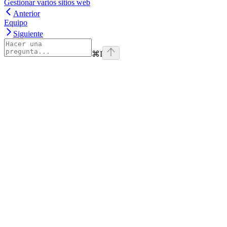
Gestionar varios sitios web
Anterior
Equipo
Siguiente
⌘
I
website
Impulsado por