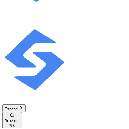
Español
Buscar...
⌘
K