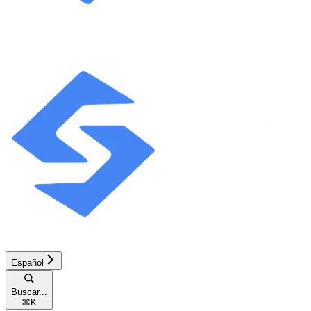
Español
Buscar...
⌘
K