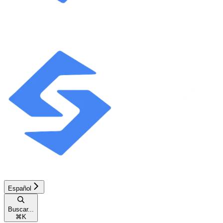
Español
Buscar...
⌘
K