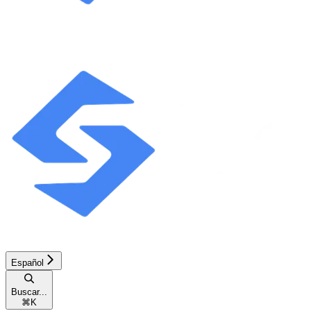
Español
Buscar...
⌘
K