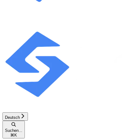
Deutsch
Suchen...
⌘
K