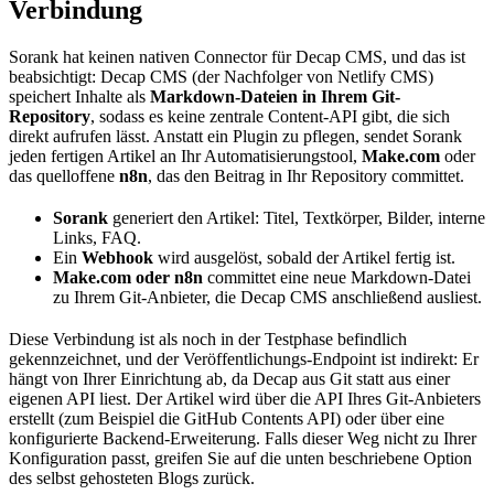
Verbindung
Sorank hat keinen nativen Connector für Decap CMS, und das ist
beabsichtigt: Decap CMS (der Nachfolger von Netlify CMS)
speichert Inhalte als
Markdown-Dateien in Ihrem Git-
Repository
, sodass es keine zentrale Content-API gibt, die sich
direkt aufrufen lässt. Anstatt ein Plugin zu pflegen, sendet Sorank
jeden fertigen Artikel an Ihr Automatisierungstool,
Make.com
oder
das quelloffene
n8n
, das den Beitrag in Ihr Repository committet.
Sorank
generiert den Artikel: Titel, Textkörper, Bilder, interne
Links, FAQ.
Ein
Webhook
wird ausgelöst, sobald der Artikel fertig ist.
Make.com oder n8n
committet eine neue Markdown-Datei
zu Ihrem Git-Anbieter, die Decap CMS anschließend ausliest.
Diese Verbindung ist als noch in der Testphase befindlich
gekennzeichnet, und der Veröffentlichungs-Endpoint ist indirekt: Er
hängt von Ihrer Einrichtung ab, da Decap aus Git statt aus einer
eigenen API liest. Der Artikel wird über die API Ihres Git-Anbieters
erstellt (zum Beispiel die GitHub Contents API) oder über eine
konfigurierte Backend-Erweiterung. Falls dieser Weg nicht zu Ihrer
Konfiguration passt, greifen Sie auf die unten beschriebene Option
des selbst gehosteten Blogs zurück.