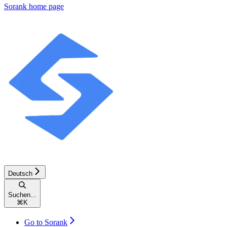
Sorank
home page
Deutsch
Suchen...
⌘
K
Go to Sorank