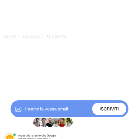
/
/
Home
Glossary
AI Agents
AI Agents: come l'IA
autonoma percepisce,
ragiona e agisce nel 2026
Gli agenti IA sono sistemi autonomi che percepiscono,
ragionano, agiscono e apprendono per raggiungere
obiettivi. Scopri come funzionano, i loro tipi e perché
contano per la GEO.
+ 9'000 iscritti