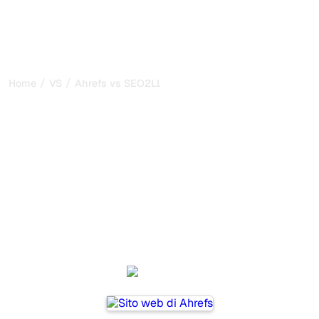
/
/
Home
VS
Ahrefs vs SEO2LLM
Ahrefs vs SEO2LLM: il mio
confronto onesto per il
2026
Ahrefs and SEO2LLM are two popular tools for tracking
visibility in AI systems, but which one is best for your
needs?
We compare their features, pricing, and benefits to help
you choose the AI SEO tool that fits your strategy.
Ahrefs