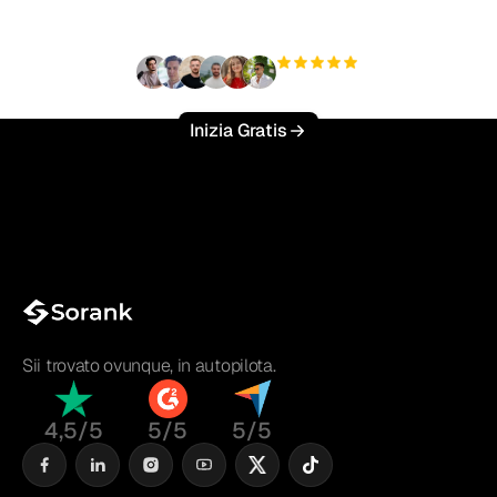
sforzo?
+3'000
utenti
Inizia Gratis
Sii trovato ovunque, in autopilota.
4,5/5
5/5
5/5