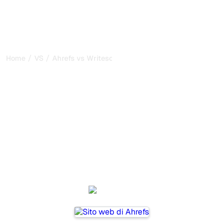
/
/
Home
VS
Ahrefs vs Writesonic
Ahrefs vs Writesonic: il
mio confronto onesto per
il 2026
Ahrefs and Writesonic are two popular tools for tracking
visibility in AI systems, but which one is best for your
needs?
We compare their features, pricing, and benefits to help
you choose the AI SEO tool that fits your strategy.
Ahrefs