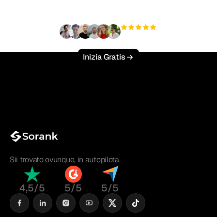
sforzo?
+3'000
utenti
Inizia Gratis
Sii trovato ovunque, in autopilota.
4,5/5
5/5
5/5