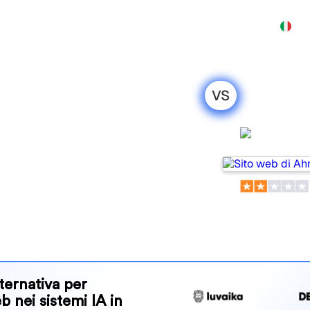
Prodotto
Prezzi
Affiliato
Demo
Contatti
VS
nitor: il mio
to per il
Ahrefs
 tools for tracking visibility
 for your needs?
and benefits to help you
 strategy.
ternativa per
eb nei sistemi IA in