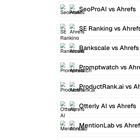
SeoProAI vs Ahrefs
SE Ranking vs Ahref
Rankscale vs Ahrefs
Promptwatch vs Ahr
ProductRank.ai vs A
Otterly AI vs Ahrefs
MentionLab vs Ahre