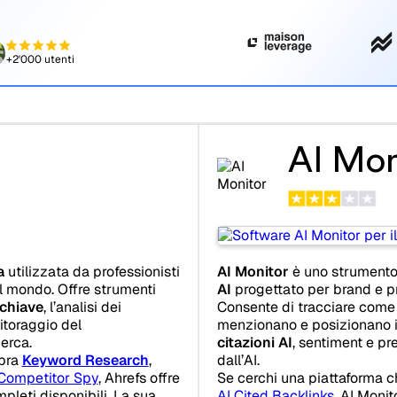
+2'000 utenti
AI Mon
a
utilizzata da professionisti
AI Monitor
è uno strumento
il mondo. Offre strumenti
AI
progettato per brand e pr
 chiave
, l’analisi dei
Consente di tracciare come i 
nitoraggio del
menzionano e posizionano il
cerca.
citazioni AI
, sentiment e pr
opra
Keyword Research
,
dall’AI.
Competitor Spy
, Ahrefs offre
Se cerchi una piattaforma 
leti disponibili. La sua
AI Cited Backlinks
, AI Moni