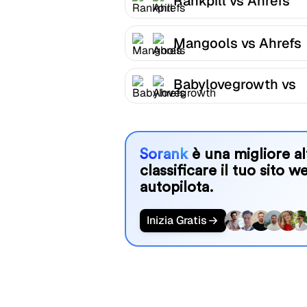
Rankpill vs Ahrefs
Mangools vs Ahrefs
Babylovegrowth vs
Ahrefs
Sorank
è una migliore al
classificare il tuo sito w
autopilota.
Inizia Gratis