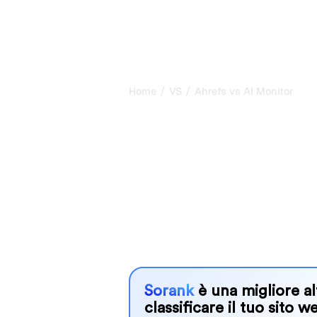
/
/
Home
VS
Ahrefs vs AI Monitor
Ahrefs vs AI Mo
confronto ones
2026
Ahrefs and AI Monitor are two popular
in AI systems, but which one is best
We compare their features, pricing, 
choose the AI SEO tool that fits your
Sorank
è una migliore al
classificare il tuo sito w