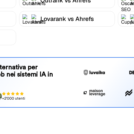
Outrank vs Ahrefs
Lovarank vs Ahrefs
ternativa per
eb nei sistemi IA in
+2'000 utenti