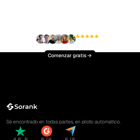
tráfico orgánico sin
esfuerzo?
+3'000
usuarios
Comenzar gratis
Sé encontrado en todas partes, en piloto automático.