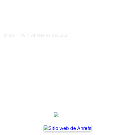
/
/
Inicio
VS
Ahrefs vs SEO2LLM
Ahrefs vs SEO2LLM: mi
comparación honesta para
2026
Ahrefs and SEO2LLM are two popular tools for tracking
visibility in AI systems, but which one is best for your
needs?
We compare their features, pricing, and benefits to help
you choose the AI SEO tool that fits your strategy.
Ahrefs