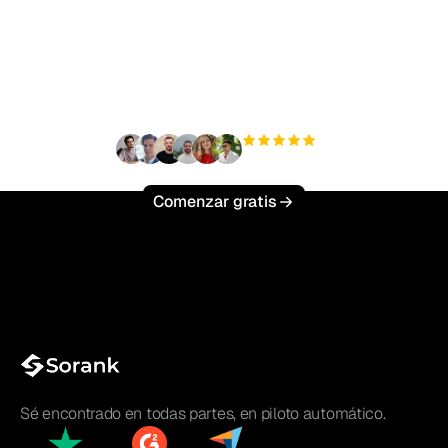
¿Listo para escalar tu
tráfico orgánico sin
esfuerzo?
+3'000
usuarios
Comenzar gratis
Sé encontrado en todas partes, en piloto automático.