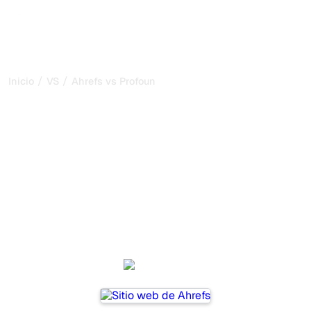
/
/
Inicio
VS
Ahrefs vs Profound
Ahrefs vs Profound: mi
comparación honesta para
2026
Ahrefs and Profound are two popular tools for tracking
visibility in AI systems, but which one is best for your
needs?
We compare their features, pricing, and benefits to help
you choose the AI SEO tool that fits your strategy.
Ahrefs