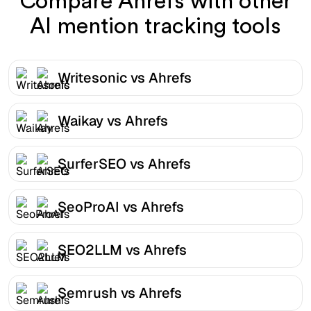
Compare Ahrefs with other
AI mention tracking tools
Writesonic vs Ahrefs
Waikay vs Ahrefs
SurferSEO vs Ahrefs
SeoProAI vs Ahrefs
SEO2LLM vs Ahrefs
Semrush vs Ahrefs