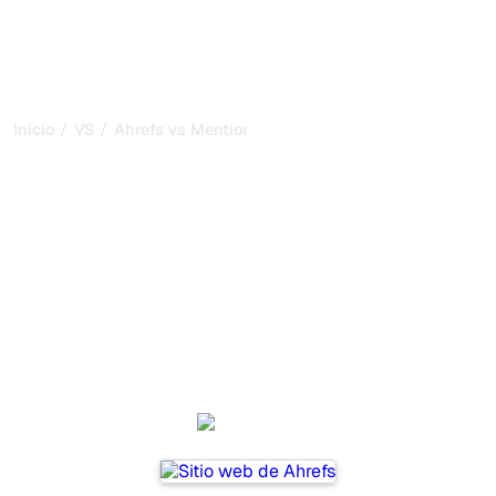
/
/
Inicio
VS
Ahrefs vs MentionLab
Ahrefs vs MentionLab: mi
comparación honesta para
2026
Ahrefs and MentionLab are two popular tools for tracking
visibility in AI systems, but which one is best for your
needs?
We compare their features, pricing, and benefits to help
you choose the AI SEO tool that fits your strategy.
Ahrefs