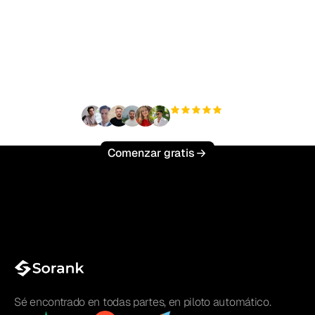
¿Listo para escalar tu
tráfico orgánico sin
esfuerzo?
+3'000
usuarios
Comenzar gratis
Sé encontrado en todas partes, en piloto automático.