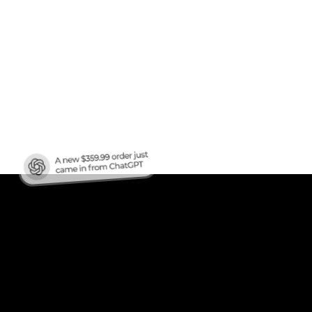
fico
?