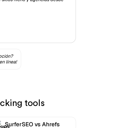
pción?
n línea!
cking tools
SurferSEO vs Ahrefs