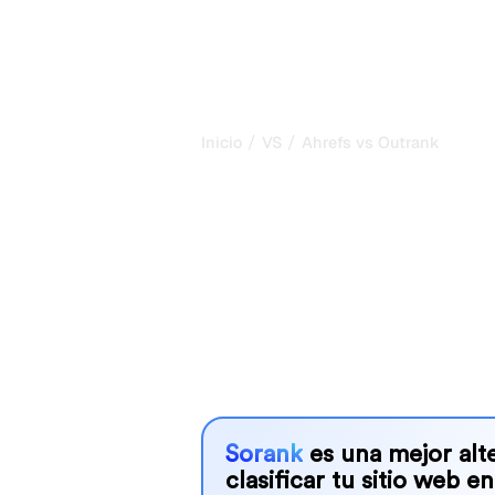
/
/
Inicio
VS
Ahrefs vs Outrank
Ahrefs vs Outr
comparación 
2026
Ahrefs and Outrank are two popular to
AI systems, but which one is best f
We compare their features, pricing, 
choose the AI SEO tool that fits your
Sorank
es una mejor alte
clasificar tu sitio web en