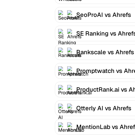
SeoProAI vs Ahrefs
SE Ranking vs Ahref
Rankscale vs Ahrefs
Promptwatch vs Ahr
ProductRank.ai vs A
Otterly AI vs Ahrefs
MentionLab vs Ahre