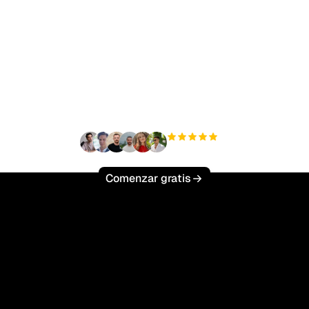
sto para escalar tu trá
orgánico sin esfuerzo
+3'000
usuarios
Comenzar gratis