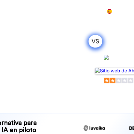
Producto
Precios
Demo
Más
VS
ank: mi
honesta para
Ahrefs
ols for tracking visibility in
or your needs?
and benefits to help you
 strategy.
rnativa para
 IA en piloto