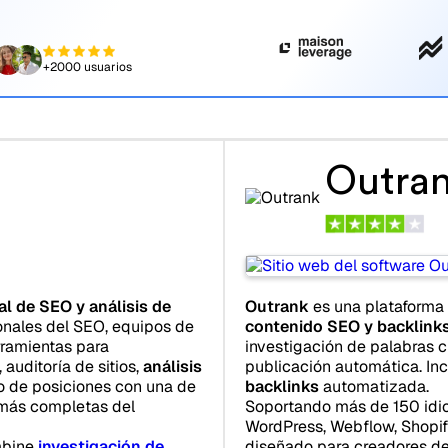
+2000 usuarios
Outra
al de SEO y análisis de
Outrank
es una plataforma
onales del SEO, equipos de
contenido SEO y backlink
rramientas para
investigación de palabras c
, auditoría de sitios,
análisis
publicación automática. In
 de posiciones con una de
backlinks
automatizada.
 más completas del
Soportando más de 150 idio
WordPress, Webflow, Shopify
mbine
investigación de
diseñado para creadores de