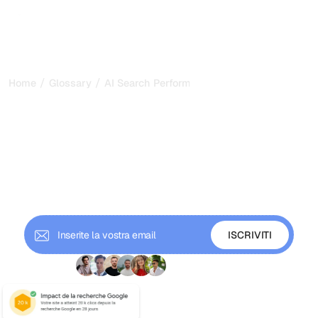
/
/
Home
Glossary
AI Search Performance
Performance nella ricerca
AI: misurare e migliorare la
visibilità AI nel 2026
La performance nella ricerca AI misura quanto spesso e
con quanta credibilità il tuo marchio viene citato nelle
risposte AI. Scopri le metriche e come monitorarle.
+ 9'000 iscritti