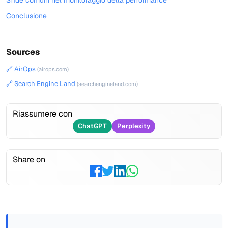
Sfide comuni nel monitoraggio della performance
Conclusione
Sources
🔗 AirOps
(airops.com)
🔗 Search Engine Land
(searchengineland.com)
Riassumere con
ChatGPT
Perplexity
Share on