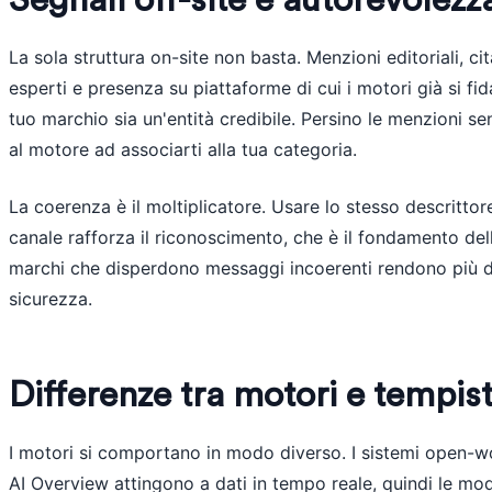
Segnali off-site e autorevolez
La sola struttura on-site non basta. Menzioni editoriali, cita
esperti e presenza su piattaforme di cui i motori già si fida
tuo marchio sia un'entità credibile. Persino le menzioni s
al motore ad associarti alla tua categoria.
La coerenza è il moltiplicatore. Usare lo stesso descritto
canale rafforza il riconoscimento, che è il fondamento de
marchi che disperdono messaggi incoerenti rendono più dif
sicurezza.
Differenze tra motori e tempisti
I motori si comportano in modo diverso. I sistemi open-w
AI Overview attingono a dati in tempo reale, quindi le mod