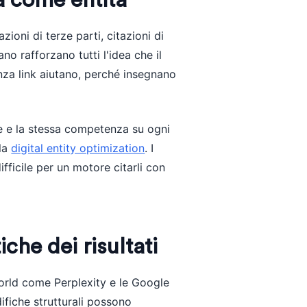
za come entità
zioni di terze parti, citazioni di
no rafforzano tutti l'idea che il
enza link aiutano, perché insegnano
re e la stessa competenza su ogni
lla
digital entity optimization
. I
ficile per un motore citarli con
che dei risultati
orld come Perplexity e le Google
ifiche strutturali possono