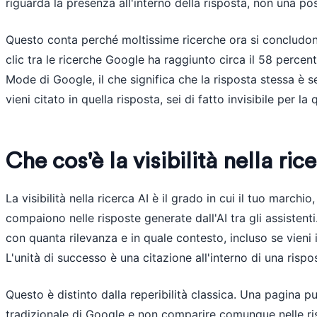
riguarda la presenza all'interno della risposta, non una pos
Questo conta perché moltissime ricerche ora si concludono
clic tra le ricerche Google ha raggiunto circa il 58 percent
Mode di Google, il che significa che la risposta stessa è 
vieni citato in quella risposta, sei di fatto invisibile per la 
Che cos'è la visibilità nella ric
La visibilità nella ricerca AI è il grado in cui il tuo marchio
compaiono nelle risposte generate dall'AI tra gli assisten
con quanta rilevanza e in quale contesto, incluso se vieni
L'unità di successo è una citazione all'interno di una risp
Questo è distinto dalla reperibilità classica. Una pagina p
tradizionale di Google e non comparire comunque nelle ri