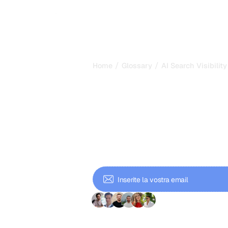
/
/
Home
Glossary
AI Search Visibility
Visibilità nella
come comparir
risposte AI ne
La visibilità nella ricerca AI indica 
compare e viene citato nelle rispost
farla crescere su ChatGPT e Gemini.
+ 9'000 iscritti