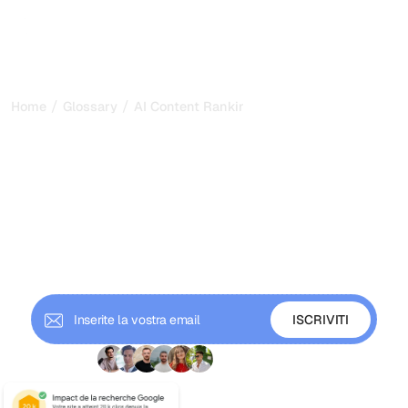
/
/
Home
Glossary
AI Content Ranking
AI Content Ranking: come
i motori IA scelgono e
citano i contenuti nel 2026
Il ranking dei contenuti IA è il modo in cui i motori di
ricerca IA valutano e selezionano i contenuti per
rispondere a una query. Scopri come funziona e come
posizionarti nella ricerca IA.
+ 9'000 iscritti