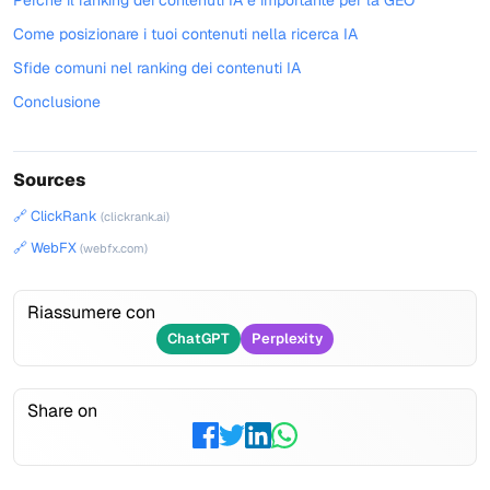
Perché il ranking dei contenuti IA è importante per la GEO
Come posizionare i tuoi contenuti nella ricerca IA
Sfide comuni nel ranking dei contenuti IA
Conclusione
Sources
🔗 ClickRank
(clickrank.ai)
🔗 WebFX
(webfx.com)
Riassumere con
ChatGPT
Perplexity
Share on