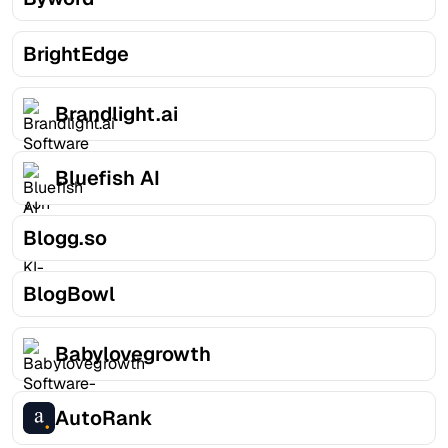
BrightEdge
Brandlight.ai
Bluefish AI
Blogg.so
BlogBowl
Babylovegrowth
AutoRank