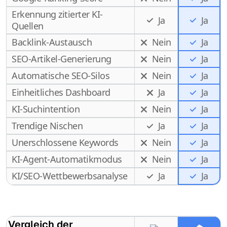
Erkennung zitierter KI-
Ja
Ja
Quellen
Backlink-Austausch
Nein
Ja
SEO-Artikel-Generierung
Nein
Ja
Automatische SEO-Silos
Nein
Ja
Einheitliches Dashboard
Ja
Ja
KI-Suchintention
Nein
Ja
Trendige Nischen
Ja
Ja
Unerschlossene Keywords
Nein
Ja
KI-Agent-Automatikmodus
Nein
Ja
Ja
KI/SEO-Wettbewerbsanalyse
Ja
Vergleich der