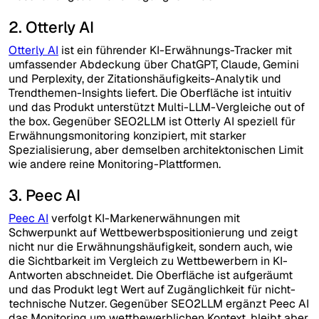
2. Otterly AI
Otterly AI
ist ein führender KI-Erwähnungs-Tracker mit
umfassender Abdeckung über ChatGPT, Claude, Gemini
und Perplexity, der Zitationshäufigkeits-Analytik und
Trendthemen-Insights liefert. Die Oberfläche ist intuitiv
und das Produkt unterstützt Multi-LLM-Vergleiche out of
the box. Gegenüber SEO2LLM ist Otterly AI speziell für
Erwähnungsmonitoring konzipiert, mit starker
Spezialisierung, aber demselben architektonischen Limit
wie andere reine Monitoring-Plattformen.
3. Peec AI
Peec AI
verfolgt KI-Markenerwähnungen mit
Schwerpunkt auf Wettbewerbspositionierung und zeigt
nicht nur die Erwähnungshäufigkeit, sondern auch, wie
die Sichtbarkeit im Vergleich zu Wettbewerbern in KI-
Antworten abschneidet. Die Oberfläche ist aufgeräumt
und das Produkt legt Wert auf Zugänglichkeit für nicht-
technische Nutzer. Gegenüber SEO2LLM ergänzt Peec AI
das Monitoring um wettbewerblichen Kontext, bleibt aber