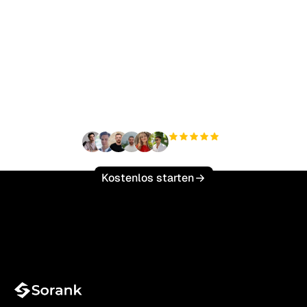
Bereit, Ihren organischen
Traffic mühelos zu
skalieren?
+3'000
Nutzer
Kostenlos starten