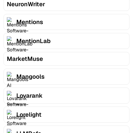
NeuronWriter
Mentions
MentionLab
MarketMuse
Mangools
Lovarank
Lorelight