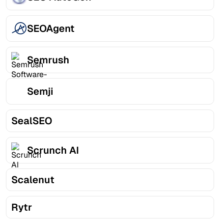
SEOAgent
Semrush
Semji
SealSEO
Scrunch AI
Scalenut
Rytr