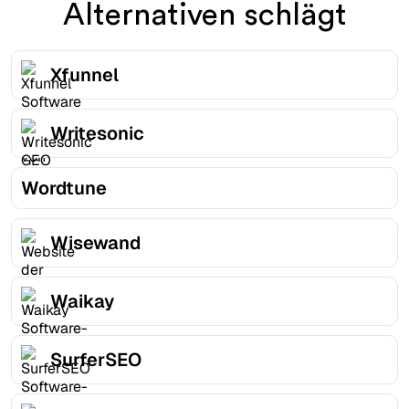
Alternativen schlägt
Xfunnel
Writesonic
Wordtune
Wisewand
Waikay
SurferSEO