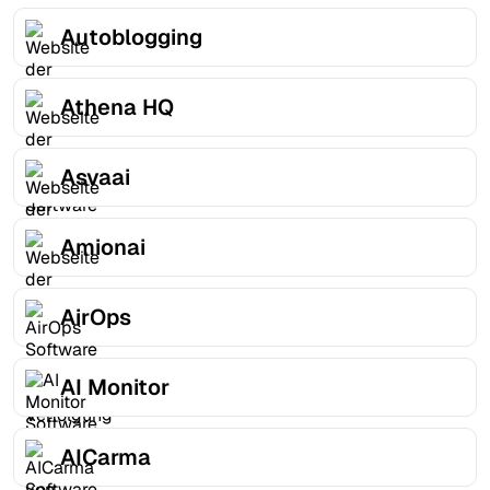
Autoblogging
Athena HQ
Asvaai
Amionai
AirOps
AI Monitor
AICarma