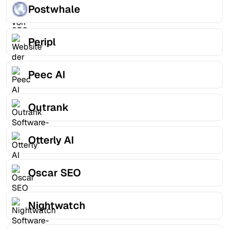
Postwhale
Peripl
Peec AI
Outrank
Otterly AI
Oscar SEO
Nightwatch