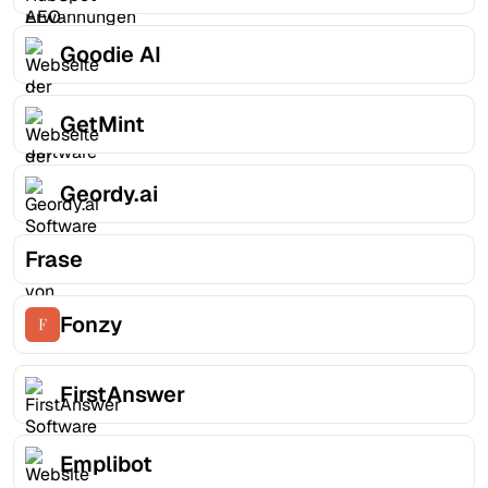
Goodie AI
GetMint
Geordy.ai
Frase
Fonzy
FirstAnswer
Emplibot