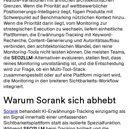
Feature-Variationen mit ähnlichen architektonischen
Grenzen. Wenn die Priorität auf wettbewerblicher
Positionierungs-Intelligenz liegt, fügen Produkte mit
Schwerpunkt auf Benchmarking nützlichen Kontext hinzu.
Wenn die Priorität darin liegt, vom Monitoring zur
strategischen Execution zu wechseln, liefern einheitliche
Plattformen, die Erwähnungs-Tracking mit Keyword-
Recherche, Content-Generierung und Autoritätsaufbau
verbinden, den architektonischen Wandel, den reine
Monitoring-Tools nicht leisten können. Die meisten Teams,
die
SEO2LLM
-Alternativen evaluieren, stellen fest, dass
reines Monitoring unvollständig ist, und die Entscheidung
wird zur Frage, ob ein Multi-Tool-Stack
zusammengestellt oder auf eine Plattform migriert wird,
die Monitoring in den breiteren Sichtbarkeits-Workflow
integriert.
Warum Sorank sich abhebt
Sorank
behandelt KI-Erwähnungs-Tracking einzigartig als
ein Signal innerhalb einer umfassenden
Sichtbarkeitsplattform statt als isolierte Spezialfunktion.
Während
SEO2LLM
beim Tracking brilliert und die