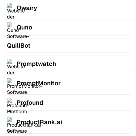
Qwairy
Quno
QuillBot
Promptwatch
PromptMonitor
Profound
ProductRank.ai