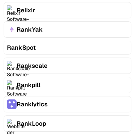
Relixir
RankYak
RankSpot
Rankscale
Rankpill
Ranklytics
RankLoop