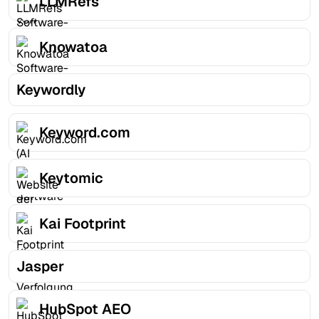
LLMRefs
Knowatoa
Keywordly
Keyword.com
Keytomic
Kai Footprint
Jasper
HubSpot AEO