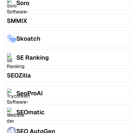
Soro
SMMIX
Skoatch
SE Ranking
SEOZilla
SeoProAI
SEOmatic
SEO AutoGen