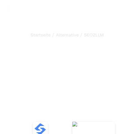
/
/
Startseite
Alternative
SEO2LLM
Sorank ist die beste
Alternative zu
SEO2LLM
zur Automatisierung Ihres
SEO und GEO
Entdecken Sie zehn Alternativen zu SEO2LLM, um KI-
Erwähnungen zu verfolgen und Ihre Online-Sichtbarkeit
mit effektiven und benutzerfreundlichen Tools zu
verbessern.