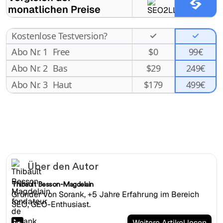
monatlichen Preise
Kostenlose Testversion?
Abo Nr. 1
Free
$
0
99€
Abo Nr. 2
Bas
$
29
249€
499€
Abo Nr. 3
Haut
$
179
Über den Autor
Thibault Besson-Magdelain
Gründer von Sorank, +5 Jahre Erfahrung im Bereich
SEO, GEO-Enthusiast.
Weitere Artikel lesen