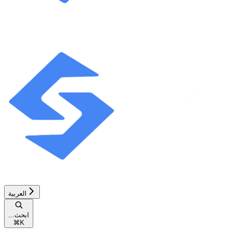
العربية
...ابحث
⌘
K