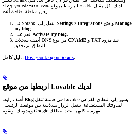
ينشر Sorank ويستضيف مقالاتك على نطاق فرعي خاص بك، مثل
، مرتبط بموقع Lovable لديك. كل مقال
blog.yourdomain.com
.
يعزز سلطة نطاقك
أنت
Manage
وافتح
Settings > Integrations
في Sorank، انتقل إلى
my blog
.
.
Activate my blog
انقر على
و TXT عند مزود
CNAME
أضف سجلات DNS من نوع
النطاق ثم تحقق.
.
Host your blog on Sorank
دليل كامل:
اربطها من موقع Lovable لديك
في قائمة تنقل Lovable يشير إلى النطاق الفرعي
Blog
أضف رابط
لمدونتك المستضافة. ينتقل الزوار بسلاسة بين موقعك الرئيسي
ومدونتك، وتقوم Google بفهرسة كليهما تحت نطاقك.