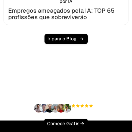
Empregos ameaçados pela IA: TOP 65
profissões que sobreviverão
Ir para o Blog
Pronto para escalar seu
tráfego orgânico sem
esforço?
+3'000
usuários
Comece Grátis