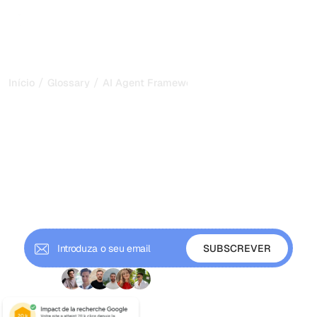
/
/
Início
Glossary
AI Agent Frameworks
Frameworks de agentes de
IA: os kits por trás da IA
autónoma em 2026
As frameworks de agentes de IA dão aos programadores
memória, integração de ferramentas e orquestração para
construir agentes autónomos. Compare LangChain,
CrewAI, AutoGen e mais.
+ 9000 subscritores