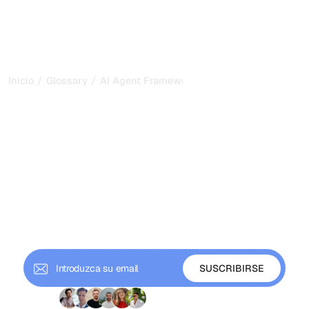
/
/
Inicio
Glossary
AI Agent Frameworks
AI Agent Frameworks: kits
de herramientas para
construir agentes de IA en
2026
Los frameworks de agentes de IA gestionan la
orquestación, la memoria y la integración de herramientas
para construir agentes de IA. Descubre los principales
frameworks, cómo elegir y por qué importan.
+ 9'000 suscriptores