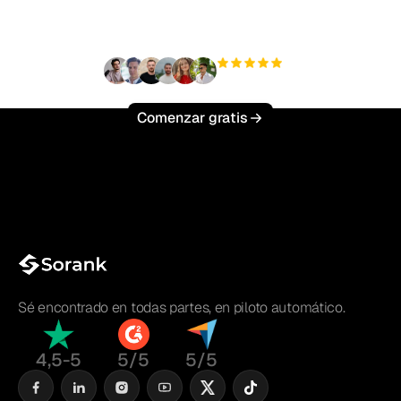
esfuerzo?
+3'000
usuarios
Comenzar gratis
Sé encontrado en todas partes, en piloto automático.
4,5-5
5/5
5/5