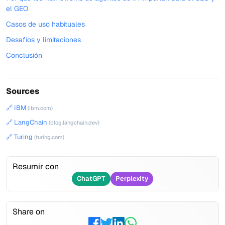
el GEO
Casos de uso habituales
Desafíos y limitaciones
Conclusión
Sources
🔗 IBM
(ibm.com)
🔗 LangChain
(blog.langchain.dev)
🔗 Turing
(turing.com)
Resumir con
ChatGPT
Perplexity
Share on