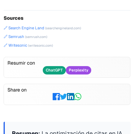
Sources
🔗 Search Engine Land
(searchengineland.com)
🔗 Semrush
(semrush.com)
🔗 Writesonic
(writesonic.com)
Resumir con
ChatGPT
Perplexity
Share on
Resumen:
La optimización de citas en IA