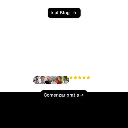
Ir al Blog
¿Listo para escalar tu
tráfico orgánico sin
esfuerzo?
+3'000
usuarios
Comenzar gratis