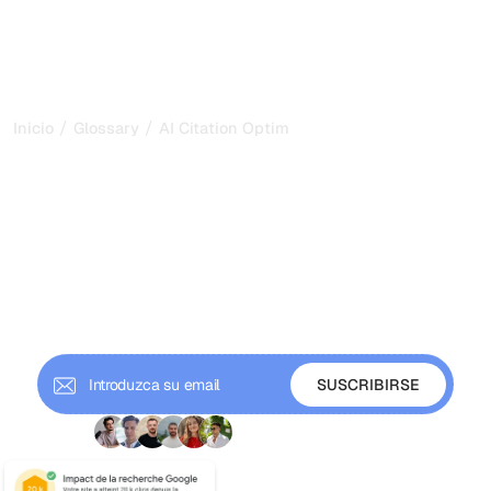
/
/
Inicio
Glossary
AI Citation Optimization
AI Citation Optimization:
cómo lograr que la IA te
cite en 2026
La optimización de citas en IA convierte tu contenido en
la fuente que los asistentes de IA citan. Descubre cómo la
IA elige las citas y cómo estructurar el contenido para
que te citen y rastrearlo.
+ 9'000 suscriptores