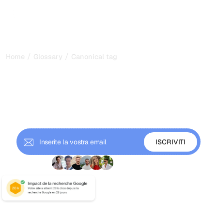
/
/
Home
Glossary
Canonical tag
Tag Canonici: Cosa Sono e
Come Usarli
I tag canonici prevengono i problemi di contenuto
duplicato SEO. Scopri come implementare rel=canonical
per consolidare l'autorità dei link ed evitare il filtraggio.
+ 9'000 iscritti