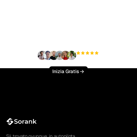
Pronto a scalare il tuo
traffico organico senza
sforzo?
+3'000
utenti
Inizia Gratis
Sii trovato ovunque, in autopilota.