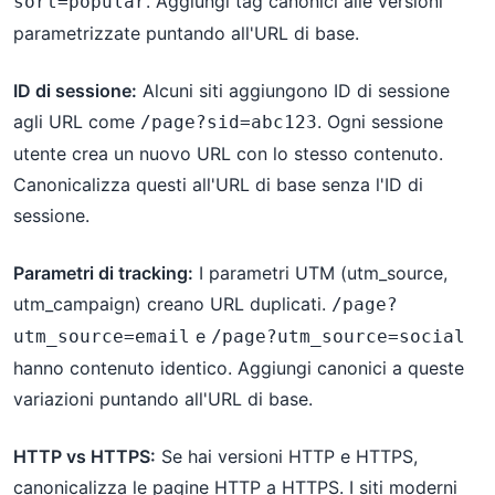
. Aggiungi tag canonici alle versioni
sort=popular
parametrizzate puntando all'URL di base.
ID di sessione:
Alcuni siti aggiungono ID di sessione
agli URL come
. Ogni sessione
/page?sid=abc123
utente crea un nuovo URL con lo stesso contenuto.
Canonicalizza questi all'URL di base senza l'ID di
sessione.
Parametri di tracking:
I parametri UTM (utm_source,
utm_campaign) creano URL duplicati.
/page?
e
utm_source=email
/page?utm_source=social
hanno contenuto identico. Aggiungi canonici a queste
variazioni puntando all'URL di base.
HTTP vs HTTPS:
Se hai versioni HTTP e HTTPS,
canonicalizza le pagine HTTP a HTTPS. I siti moderni