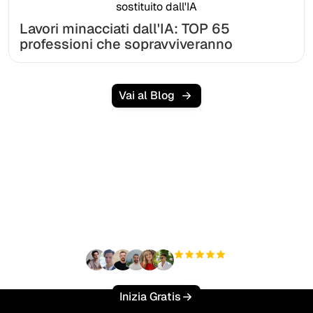
Lavori minacciati dall'IA: TOP 65
professioni che sopravviveranno
Vai al Blog
Pronto a scalare il tuo
traffico organico senza
sforzo?
+3'000
utenti
Inizia Gratis