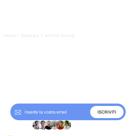
/
/
Home
Glossary
AI Fine Tuning
AI Fine Tuning: come
specializzare un modello
linguistico per il tuo
dominio nel 2026
Il fine tuning dell'IA adatta un modello pre-addestrato a
un dominio specifico regolandone i pesi. Scopri come
funziona e quando sceglierlo al posto del RAG.
+ 9'000 iscritti