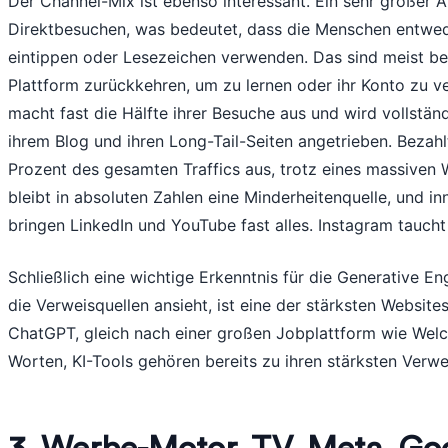
Der Channel-Mix ist ebenso interessant. Ein sehr großer 
Direktbesuchen, was bedeutet, dass die Menschen entwe
eintippen oder Lesezeichen verwenden. Das sind meist be
Plattform zurückkehren, um zu lernen oder ihr Konto zu v
macht fast die Hälfte ihrer Besuche aus und wird vollstän
ihrem Blog und ihren Long-Tail-Seiten angetrieben. Bezah
Prozent des gesamten Traffics aus, trotz eines massiven
bleibt in absoluten Zahlen eine Minderheitenquelle, und in
bringen LinkedIn und YouTube fast alles. Instagram tauch
Schließlich eine wichtige Erkenntnis für die Generative E
die Verweisquellen ansieht, ist eine der stärksten Website
ChatGPT, gleich nach einer großen Jobplattform wie Wel
Worten, KI-Tools gehören bereits zu ihren stärksten Verwe