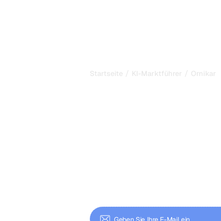
/
/
Startseite
KI-Marktführer
Ornikar
Wie Ornikar ei
Maschine auf
sich in KI-Erg
etabliert hat
Entdecken Sie, wie Ornikar SEO, PR 
eingesetzt hat, um die Suche in Fra
lernen Sie Schritt für Schritt, wie 
können.