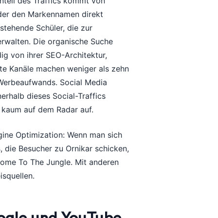
Anteil des Traffics kommt von
der den Markennamen direkt
stehende Schüler, die zur
erwalten. Die organische Suche
dig von ihrer SEO-Architektur,
lte Kanäle machen weniger als zehn
 Werbeaufwands. Social Media
nerhalb dieses Social-Traffics
t kaum auf dem Radar auf.
ngine Optimization: Wenn man sich
s, die Besucher zu Ornikar schicken,
come To The Jungle. Mit anderen
isquellen.