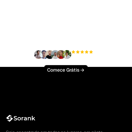
Pronto para escalar seu
tráfego orgânico sem
esforço?
+3'000
usuários
Comece Grátis