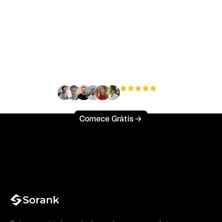
Pronto para escalar seu
tráfego orgânico sem
esforço?
+3'000
usuários
Comece Grátis