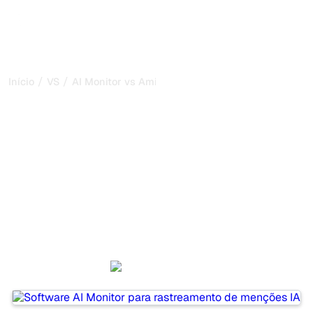
/
/
Início
VS
AI Monitor vs Amionai
AI Monitor vs Amionai:
minha comparação
honesta para 2026
AI Monitor and Amionai are two popular tools for tracking
visibility in AI systems, but which one is best for your
needs?
We compare their features, pricing, and benefits to help
you choose the AI SEO tool that fits your strategy.
AI Monitor