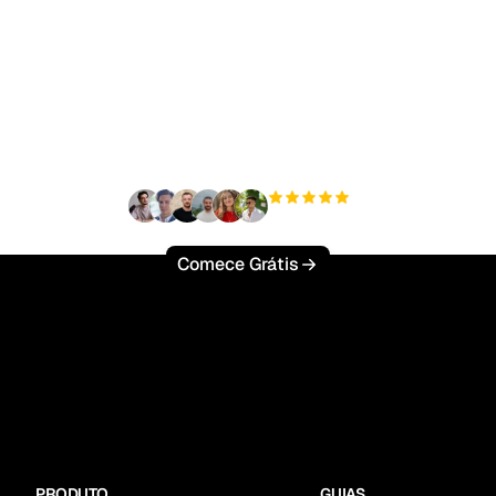
to para escalar seu tr
orgânico sem esforço
+3'000
usuários
Comece Grátis
PRODUTO
GUIAS