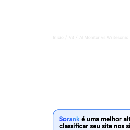
/
/
Início
VS
AI Monitor vs Writesonic
AI Monitor vs 
minha compar
para 2026
AI Monitor and Writesonic are two po
visibility in AI systems, but which o
We compare their features, pricing, 
choose the AI SEO tool that fits your
Sorank
é uma melhor alt
classificar seu site nos 