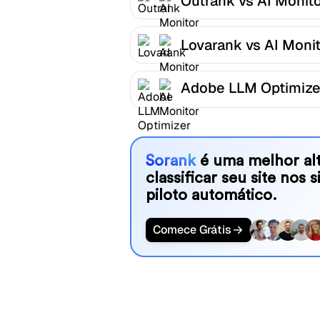
Outrank vs AI Monit
Lovarank vs AI Moni
Adobe LLM Optimize
AI Monitor
Sorank
é uma melhor alt
classificar seu site nos 
piloto automático.
Comece Grátis