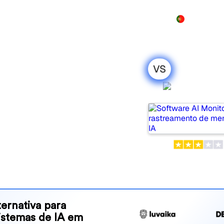
Produto
Preços
Demo
Mais
VS
Writesonic:
AI Monit
ação honesta
pular tools for tracking
ne is best for your needs?
and benefits to help you
 strategy.
ernativa para
sistemas de IA em