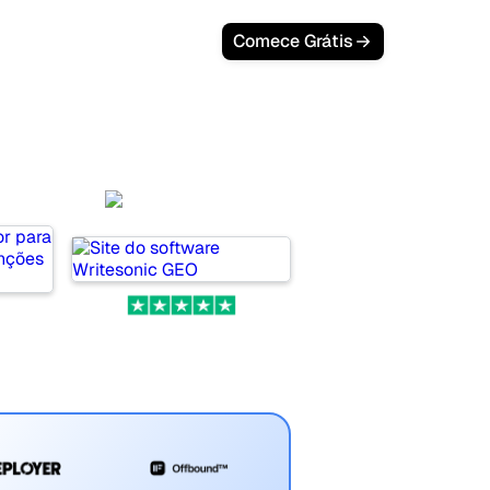
Comece Grátis
or
Writesonic