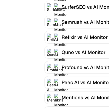
SurferSEO vs AI Mon
Semrush vs AI Moni
Relixir vs AI Monitor
Quno vs AI Monitor
Profound vs AI Moni
Peec AI vs AI Monito
Mentions vs AI Moni