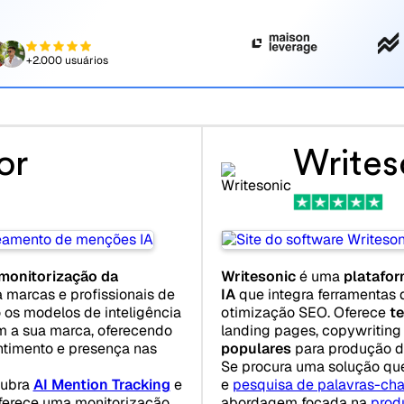
+2.000 usuários
or
Writes
monitorização da
Writesonic
é uma
platafor
 marcas e profissionais de
IA
que integra ferramentas 
 os modelos de inteligência
otimização SEO. Oferece
t
am a sua marca, oferecendo
landing pages, copywriting 
entimento e presença nas
populares
para produção d
Se procura uma solução q
cubra
AI Mention Tracking
e
e
pesquisa de palavras-ch
 oferece uma monitorização
abordagem focada na
prod