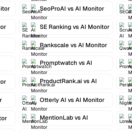
itor
SeoProAI vs AI Monitor
tor
SE Ranking vs AI Monitor
Rankscale vs AI Monitor
Promptwatch vs AI
Monitor
ProductRank.ai vs AI
tor
Monitor
r
Otterly AI vs AI Monitor
MentionLab vs AI
tor
Monitor