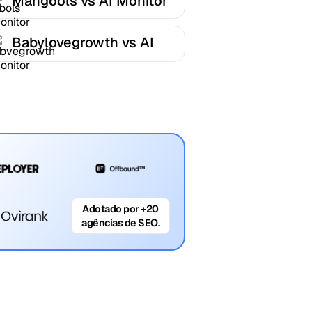
Mangools vs AI Monitor
Babylovegrowth vs AI
Monitor
Adotado por +20
agências de SEO.