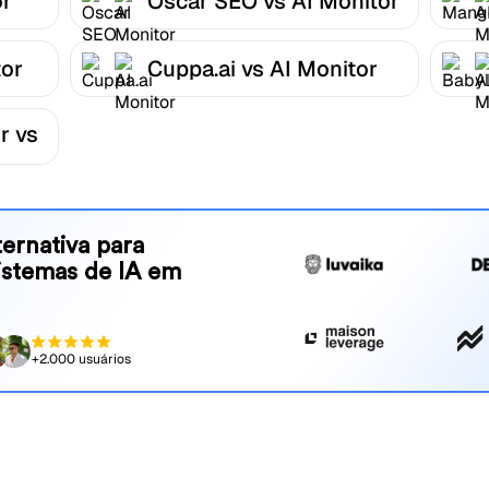
or
Oscar SEO vs AI Monitor
tor
Cuppa.ai vs AI Monitor
r vs
ernativa para
sistemas de IA em
+2.000 usuários