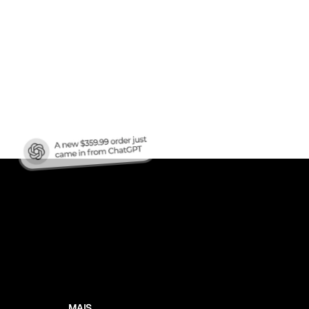
áfego
?
MAIS