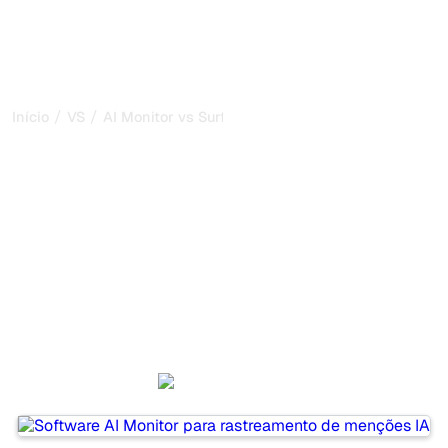
/
/
Início
VS
AI Monitor vs SurferSEO
AI Monitor vs SurferSEO:
minha comparação
honesta para 2026
AI Monitor and SurferSEO are two popular tools for
tracking visibility in AI systems, but which one is best for
your needs?
We compare their features, pricing, and benefits to help
you choose the AI SEO tool that fits your strategy.
AI Monitor