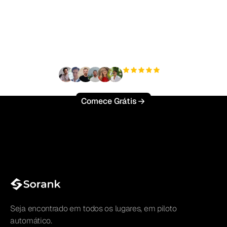
Pronto para escalar seu
tráfego orgânico sem
esforço?
+3'000
usuários
Comece Grátis
Seja encontrado em todos os lugares, em piloto
automático.