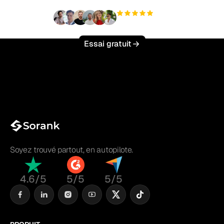
+3 000
utilisateurs
Essai gratuit
Soyez trouvé partout, en autopilote.
4.6/5
5/5
5/5