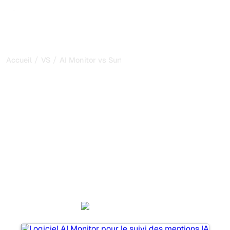
/
/
Accueil
VS
AI Monitor vs SurferSEO
AI Monitor vs SurferSEO :
ma comparaison honnête
pour 2026
AI Monitor et SurferSEO sont deux outils populaires pour
suivre la visibilité dans les systèmes d’IA, mais lequel
répond le mieux à vos besoins ?
Nous comparons leurs fonctionnalités, leurs tarifs et leurs
avantages pour vous aider à choisir l’outil d’IA SEO le
plus adapté à votre stratégie.
AI Monitor